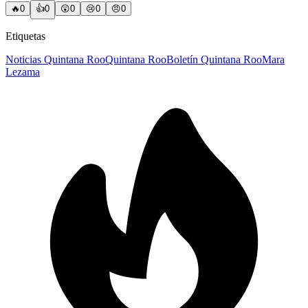
🔥
0
👍
0
😲
0
😢
0
😠
0
Etiquetas
Noticias Quintana Roo
Quintana Roo
Boletín Quintana Roo
Mara
Lezama