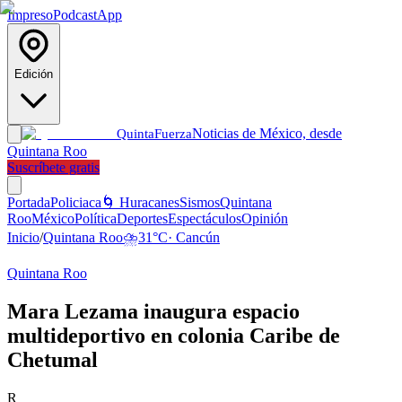
Impreso
Podcast
App
Edición
Noticias de México, desde
Quinta
Fuerza
Quintana Roo
Suscríbete gratis
Portada
Policiaca
🌀 Huracanes
Sismos
Quintana
Roo
México
Política
Deportes
Espectáculos
Opinión
Inicio
/
Quintana Roo
⛈️
31
°C
·
Cancún
Quintana Roo
Mara Lezama inaugura espacio
multideportivo en colonia Caribe de
Chetumal
R