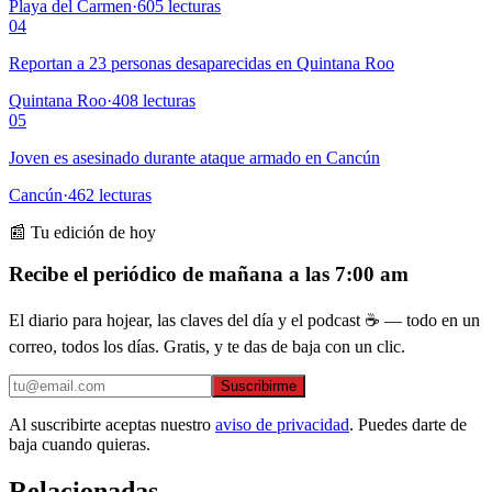
Playa del Carmen
·
605
lecturas
04
Reportan a 23 personas desaparecidas en Quintana Roo
Quintana Roo
·
408
lecturas
05
Joven es asesinado durante ataque armado en Cancún
Cancún
·
462
lecturas
📰 Tu edición de hoy
Recibe el periódico de mañana a las 7:00 am
El diario para hojear, las claves del día y el podcast ☕ — todo en un
correo, todos los días. Gratis, y te das de baja con un clic.
Suscribirme
Al suscribirte aceptas nuestro
aviso de privacidad
. Puedes darte de
baja cuando quieras.
Relacionadas