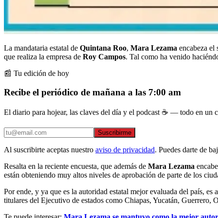
La mandataria estatal de
Quintana Roo
,
Mara Lezama
encabeza el s
que realiza la empresa de
Roy Campos
. Tal como ha venido haciénd
📰 Tu edición de hoy
Recibe el periódico de mañana a las 7:00 am
El diario para hojear, las claves del día y el podcast ☕ — todo en un co
Suscribirme
Al suscribirte aceptas nuestro
aviso de privacidad
. Puedes darte de ba
Resalta en la reciente encuesta, que además de
Mara Lezama
encabez
están obteniendo muy altos niveles de aprobación de parte de los ciud
Por ende, y ya que es la autoridad estatal mejor evaluada del país, es
titulares del Ejecutivo de estados como Chiapas, Yucatán, Guerrero
Te puede interesar:
Mara Lezama se mantuvo como la mejor autori