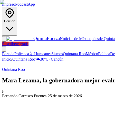
Impreso
Podcast
App
Edición
Quinta
Fuerza
Noticias de México, desde Quint
Suscríbete gratis
Portada
Policiaca
🌀 Huracanes
Sismos
Quintana Roo
México
Política
De
Inicio
/
Quintana Roo
🌤️
30
°C
·
Cancún
Quintana Roo
Mara Lezama, la gobernadora mejor evalu
F
Fernando Carrasco Fuentes
·
25 de marzo de 2026