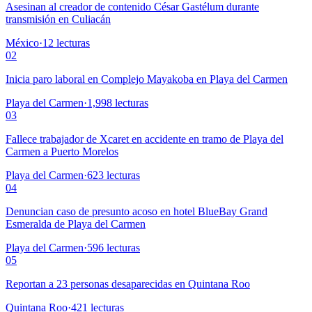
Asesinan al creador de contenido César Gastélum durante
transmisión en Culiacán
México
·
12
lecturas
02
Inicia paro laboral en Complejo Mayakoba en Playa del Carmen
Playa del Carmen
·
1,998
lecturas
03
Fallece trabajador de Xcaret en accidente en tramo de Playa del
Carmen a Puerto Morelos
Playa del Carmen
·
623
lecturas
04
Denuncian caso de presunto acoso en hotel BlueBay Grand
Esmeralda de Playa del Carmen
Playa del Carmen
·
596
lecturas
05
Reportan a 23 personas desaparecidas en Quintana Roo
Quintana Roo
·
421
lecturas