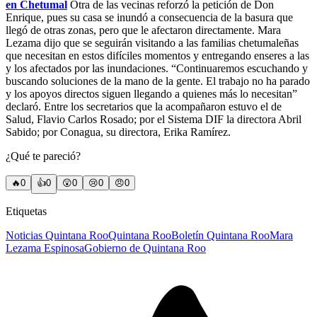
en Chetumal
Otra de las vecinas reforzó la petición de Don
Enrique, pues su casa se inundó a consecuencia de la basura que
llegó de otras zonas, pero que le afectaron directamente. Mara
Lezama dijo que se seguirán visitando a las familias chetumaleñas
que necesitan en estos difíciles momentos y entregando enseres a las
y los afectados por las inundaciones. “Continuaremos escuchando y
buscando soluciones de la mano de la gente. El trabajo no ha parado
y los apoyos directos siguen llegando a quienes más lo necesitan”
declaró. Entre los secretarios que la acompañaron estuvo el de
Salud, Flavio Carlos Rosado; por el Sistema DIF la directora Abril
Sabido; por Conagua, su directora, Erika Ramírez.
¿Qué te pareció?
🔥
0
👍
0
😲
0
😢
0
😠
0
Etiquetas
Noticias Quintana Roo
Quintana Roo
Boletín Quintana Roo
Mara
Lezama Espinosa
Gobierno de Quintana Roo