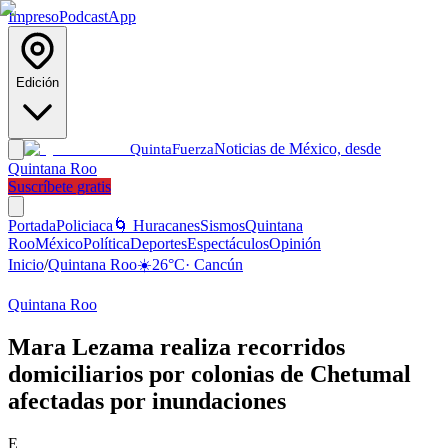
Impreso
Podcast
App
Edición
Noticias de México, desde
Quinta
Fuerza
Quintana Roo
Suscríbete gratis
Portada
Policiaca
🌀 Huracanes
Sismos
Quintana
Roo
México
Política
Deportes
Espectáculos
Opinión
Inicio
/
Quintana Roo
☀️
26
°C
·
Cancún
Quintana Roo
Mara Lezama realiza recorridos
domiciliarios por colonias de Chetumal
afectadas por inundaciones
E