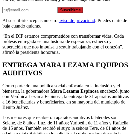
Suscribirme
Al suscribirte aceptas nuestro
aviso de privacidad
. Puedes darte de
baja cuando quieras.
“En el DIF estamos comprometidos con transformar vidas. Cada
prótesis entregada es una historia de esperanza, esfuerzo y
superación que nos impulsa a seguir trabajando con el corazón”,
afirmó la presidenta honoraria.
ENTREGA MARA LEZAMA EQUIPOS
AUDITIVOS
Como parte de una política social enfocada en la inclusión y el
bienestar, la gobernadora
Mara Lezama Espinosa
encabezó, junto
con Verónica Lezama Espinosa, la entrega de 31 aparatos auditivos
a 16 beneficiarias y beneficiarios, en su mayoría del municipio de
Benito Juárez.
Los menores que recibieron aparatos auditivos bilaterales son
Selene, de 8 años; Luz, de 11 años; Yaribeth, de 11 años y Rafaella,
de 15 años. También recibió el suyo la señora Tere, de 61 años de
edad; su nieta Briggite se lo solicitó a la gobernadora durante la