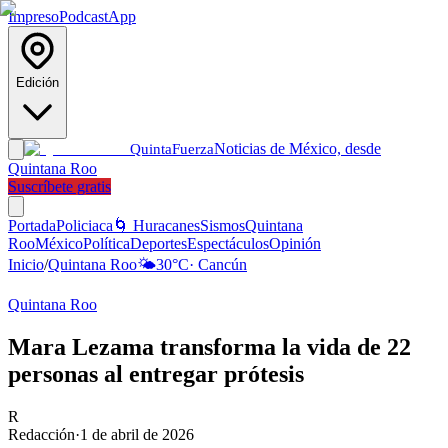
Impreso
Podcast
App
Edición
Noticias de México, desde
Quinta
Fuerza
Quintana Roo
Suscríbete gratis
Portada
Policiaca
🌀 Huracanes
Sismos
Quintana
Roo
México
Política
Deportes
Espectáculos
Opinión
Inicio
/
Quintana Roo
🌤️
30
°C
·
Cancún
Quintana Roo
Mara Lezama transforma la vida de 22
personas al entregar prótesis
R
Redacción
·
1 de abril de 2026