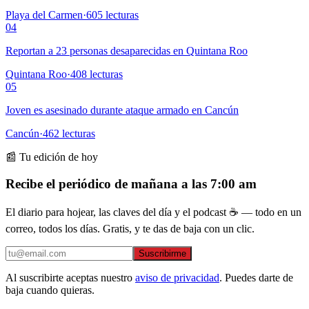
Playa del Carmen
·
605
lecturas
04
Reportan a 23 personas desaparecidas en Quintana Roo
Quintana Roo
·
408
lecturas
05
Joven es asesinado durante ataque armado en Cancún
Cancún
·
462
lecturas
📰 Tu edición de hoy
Recibe el periódico de mañana a las 7:00 am
El diario para hojear, las claves del día y el podcast ☕ — todo en un
correo, todos los días. Gratis, y te das de baja con un clic.
Suscribirme
Al suscribirte aceptas nuestro
aviso de privacidad
. Puedes darte de
baja cuando quieras.