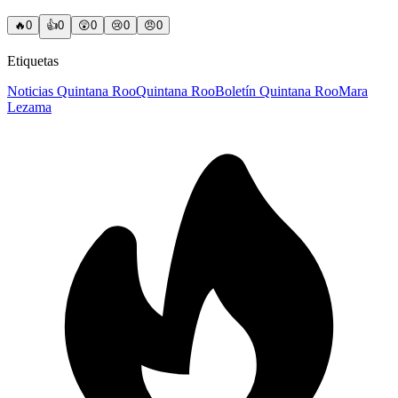
🔥
0
👍
0
😲
0
😢
0
😠
0
Etiquetas
Noticias Quintana Roo
Quintana Roo
Boletín Quintana Roo
Mara
Lezama