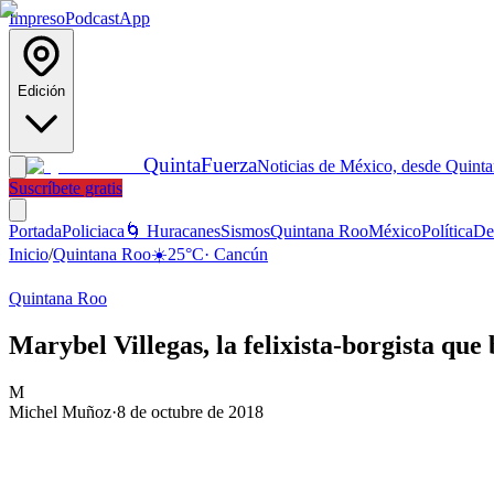
Impreso
Podcast
App
Edición
Quinta
Fuerza
Noticias de México, desde Quint
Suscríbete gratis
Portada
Policiaca
🌀 Huracanes
Sismos
Quintana Roo
México
Política
De
Inicio
/
Quintana Roo
☀️
25
°C
·
Cancún
Quintana Roo
Marybel Villegas, la felixista-borgista qu
M
Michel Muñoz
·
8 de octubre de 2018