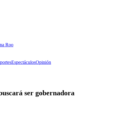
ana Roo
portes
Espectáculos
Opinión
e buscará ser gobernadora