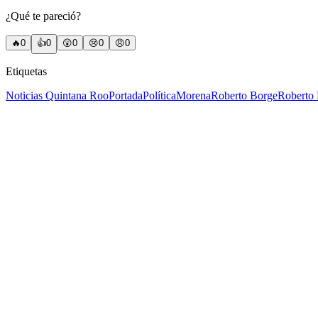
¿Qué te pareció?
🔥
0
👍
0
😲
0
😢
0
😠
0
Etiquetas
Noticias Quintana Roo
Portada
Política
Morena
Roberto Borge
Roberto