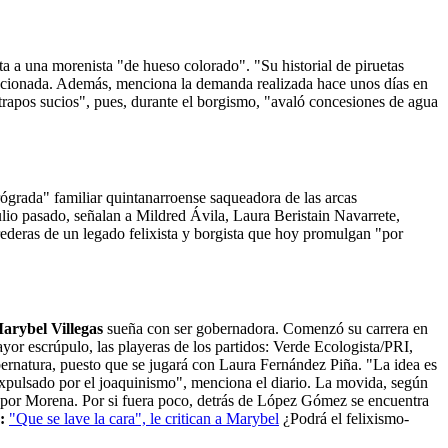
sta a una morenista "de hueso colorado". "Su historial de piruetas
mencionada. Además, menciona la demanda realizada hace unos días en
trapos sucios", pues, durante el borgismo, "avaló concesiones de agua
ógrada" familiar quintanarroense saqueadora de las arcas
Julio pasado, señalan a Mildred Ávila, Laura Beristain Navarrete,
ederas de un legado felixista y borgista que hoy promulgan "por
arybel Villegas
sueña con ser gobernadora. Comenzó su carrera en
yor escrúpulo, las playeras de los partidos: Verde Ecologista/PRI,
rnatura, puesto que se jugará con Laura Fernández Piña. "La idea es
 expulsado por el joaquinismo", menciona el diario. La movida, según
 por Morena. Por si fuera poco, detrás de López Gómez se encuentra
r:
"Que se lave la cara", le critican a Marybel
¿Podrá el felixismo-