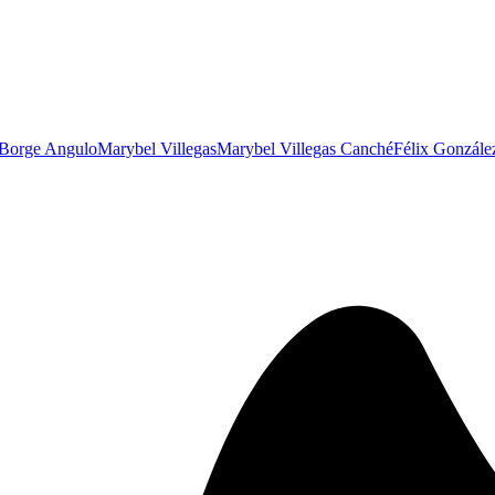
 Borge Angulo
Marybel Villegas
Marybel Villegas Canché
Félix Gonzále