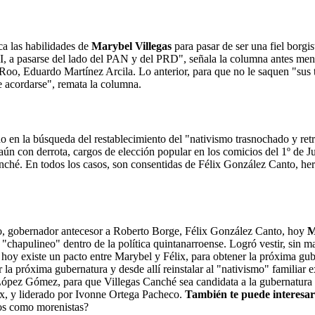
a las habilidades de
Marybel Villegas
para pasar de ser una fiel borgi
 PRI, a pasarse del lado del PAN y del PRD", señala la columna antes 
oo, Eduardo Martínez Arcila. Lo anterior, para que no le saquen "sus 
e acordarse", remata la columna.
 en la búsqueda del restablecimiento del "nativismo trasnochado y retr
, aún con derrota, cargos de elección popular en los comicios del 1º de 
ché. En todos los casos, son consentidas de Félix González Canto, her
, gobernador antecesor a Roberto Borge, Félix González Canto, hoy
M
chapulineo" dentro de la política quintanarroense. Logró vestir, sin ma
y existe un pacto entre Marybel y Félix, para obtener la próxima gube
 la próxima gubernatura y desde allí reinstalar al "nativismo" familiar
 López Gómez, para que Villegas Canché sea candidata a la gubernatura
ix, y liderado por Ivonne Ortega Pacheco.
También te puede interesa
dos como morenistas?