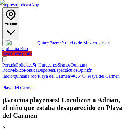
Impreso
Podcast
App
Edición
Noticias de México, desde
Quinta
Fuerza
Quintana Roo
Suscríbete gratis
Portada
Policiaca
🌀 Huracanes
Sismos
Quintana
Roo
México
Política
Deportes
Espectáculos
Opinión
Inicio
/
quintana roo
/
Playa del Carmen
🌤️
25
°C
·
Playa del Carmen
Playa del Carmen
¡Gracias playenses! Localizan a Adrián,
el niño que estaba desaparecido en Playa
del Carmen
A