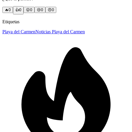
🔥
0
👍
0
😲
0
😢
0
😠
0
Etiquetas
Playa del Carmen
Noticias Playa del Carmen