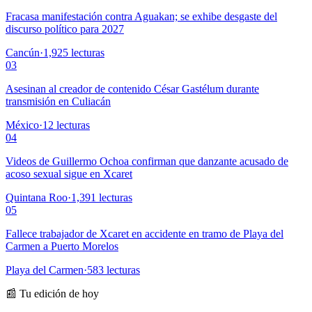
Fracasa manifestación contra Aguakan; se exhibe desgaste del
discurso político para 2027
Cancún
·
1,925
lecturas
03
Asesinan al creador de contenido César Gastélum durante
transmisión en Culiacán
México
·
12
lecturas
04
Videos de Guillermo Ochoa confirman que danzante acusado de
acoso sexual sigue en Xcaret
Quintana Roo
·
1,391
lecturas
05
Fallece trabajador de Xcaret en accidente en tramo de Playa del
Carmen a Puerto Morelos
Playa del Carmen
·
583
lecturas
📰 Tu edición de hoy