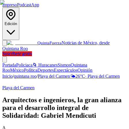
Impreso
Podcast
App
Edición
Noticias de México, desde
Quinta
Fuerza
Quintana Roo
Suscríbete gratis
Portada
Policiaca
🌀 Huracanes
Sismos
Quintana
Roo
México
Política
Deportes
Espectáculos
Opinión
Inicio
/
quintana roo
/
Playa del Carmen
🌤️
26
°C
·
Playa del Carmen
Playa del Carmen
Arquitectos e ingenieros, la gran alianza
para el desarrollo integral de
Solidaridad: Gabriel Mendicuti
A