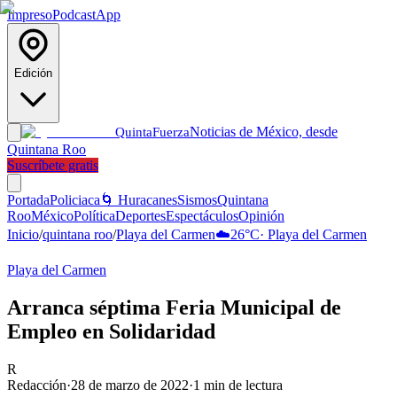
Impreso
Podcast
App
Edición
Noticias de México, desde
Quinta
Fuerza
Quintana Roo
Suscríbete gratis
Portada
Policiaca
🌀 Huracanes
Sismos
Quintana
Roo
México
Política
Deportes
Espectáculos
Opinión
Inicio
/
quintana roo
/
Playa del Carmen
☁️
26
°C
·
Playa del Carmen
Playa del Carmen
Arranca séptima Feria Municipal de
Empleo en Solidaridad
R
Redacción
·
28 de marzo de 2022
·
1
min de lectura