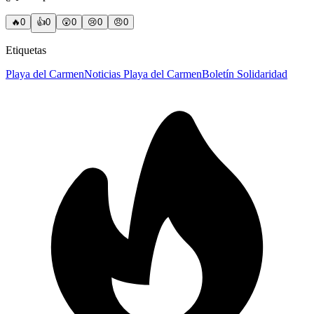
🔥
0
👍
0
😲
0
😢
0
😠
0
Etiquetas
Playa del Carmen
Noticias Playa del Carmen
Boletín Solidaridad