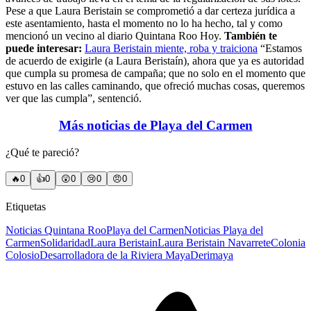
Pese a que Laura Beristain se comprometió a dar certeza jurídica a
este asentamiento, hasta el momento no lo ha hecho, tal y como
mencionó un vecino al diario Quintana Roo Hoy.
También te
puede interesar:
Laura Beristain miente, roba y traiciona
“Estamos
de acuerdo de exigirle (a Laura Beristaín), ahora que ya es autoridad
que cumpla su promesa de campaña; que no solo en el momento que
estuvo en las calles caminando, que ofreció muchas cosas, queremos
ver que las cumpla”, sentenció.
Más noticias de Playa del Carmen
¿Qué te pareció?
🔥
0
👍
0
😲
0
😢
0
😠
0
Etiquetas
Noticias Quintana Roo
Playa del Carmen
Noticias Playa del
Carmen
Solidaridad
Laura Beristain
Laura Beristain Navarrete
Colonia
Colosio
Desarrolladora de la Riviera Maya
Derimaya