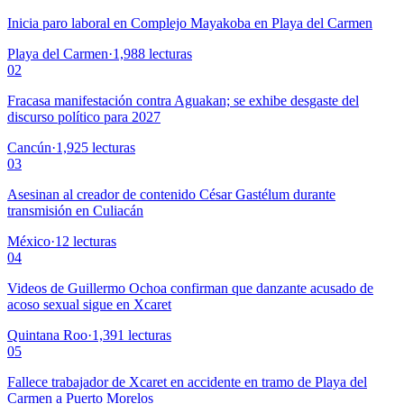
Inicia paro laboral en Complejo Mayakoba en Playa del Carmen
Playa del Carmen
·
1,988
lecturas
02
Fracasa manifestación contra Aguakan; se exhibe desgaste del
discurso político para 2027
Cancún
·
1,925
lecturas
03
Asesinan al creador de contenido César Gastélum durante
transmisión en Culiacán
México
·
12
lecturas
04
Videos de Guillermo Ochoa confirman que danzante acusado de
acoso sexual sigue en Xcaret
Quintana Roo
·
1,391
lecturas
05
Fallece trabajador de Xcaret en accidente en tramo de Playa del
Carmen a Puerto Morelos