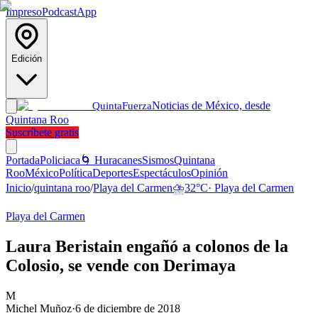
Impreso
Podcast
App
Edición
Noticias de México, desde
Quinta
Fuerza
Quintana Roo
Suscríbete gratis
Portada
Policiaca
🌀 Huracanes
Sismos
Quintana
Roo
México
Política
Deportes
Espectáculos
Opinión
Inicio
/
quintana roo
/
Playa del Carmen
⛈️
32
°C
·
Playa del Carmen
Playa del Carmen
Laura Beristain engañó a colonos de la
Colosio, se vende con Derimaya
M
Michel Muñoz
·
6 de diciembre de 2018