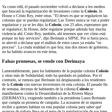
Ya como edil, el pasado noviembre volvió a declarar a los medios
que buscará la regularización de invasiones como la
Colosio
, In
House o Cristo Rey, entre otras. "El deseo es que se regularicen las
colonias que se puedan regularizar; Las Torres nunca se van a poder
regularizar y ya se les dijo; la
Colosio
, con 25 años, esperamos que
se regularice; In House, debe regularse porque además hay mucha
violencia ahí; Cristo Rey, también, ahí tenemos que ver cómo está
porque no hay servicios”, dijo Beristain a SIPSE. Por si fuera poco,
se atrevió a declarar que el análisis de estos casos ya estaba "en
proceso". La cruda realidad es que hoy, tras dos meses de gobierno,
no ha habido avances en este tema.
Falsas promesas, se vende con Derimaya
Lamentablemente, para los habitantes de la popular colonia
Colosio
y otras más de Solidaridad, todo ha quedado en palabras. Por el
contrario, se rumora que Beristain irá desplazando a los residentes
de la
Colosio
con nuevas inversiones en esta colonia. El pasado fin
de semana, decenas de habitantes de la colonia
Colosio
se
manifiestaron contra la Desarrolladora de la Riviera Maya
(DERIMAYA), exigiendo también a la presidenta Laura Beristain
que cumpla su promesa de campaña. La acusaron de ni siquiera
recibir a quienes habitan en esta popular colonia para saber qué
avances de trabajo lleva en el tema de la regularización de sus lotes.