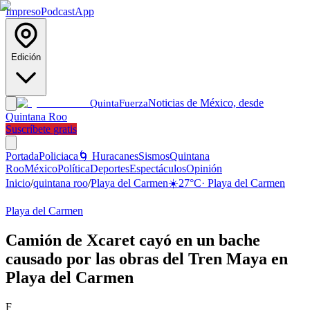
Impreso
Podcast
App
Edición
Noticias de México, desde
Quinta
Fuerza
Quintana Roo
Suscríbete gratis
Portada
Policiaca
🌀 Huracanes
Sismos
Quintana
Roo
México
Política
Deportes
Espectáculos
Opinión
Inicio
/
quintana roo
/
Playa del Carmen
☀️
27
°C
·
Playa del Carmen
Playa del Carmen
Camión de Xcaret cayó en un bache
causado por las obras del Tren Maya en
Playa del Carmen
F