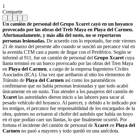
1
Compartir
Un camión de personal del Grupo Xcaret cayó en un hoyanco
provocado por las obras del Treb Maya en Playa del Carmen.
Afortunadamente, y más allá del susto, no se reportaron
personas lesionadas.
De acuerdo con lo reportado, fue este viernes
21 de marzo del presente año cuando se suscitó un percance vial en
la avenida CTM casi a punto de llegar con el Periférico. Según se
informó al 911, fue un camión de personal del
Grupo Xcaret
cuya
llanta terminó en un hueco provocado por las obras del Tren Maya
en
Playa del Carmen
, a cargo de la empresa Ingenieros Civiles
Asociados (ICA). Una vez que arribaron al sitio los elementos de
Tránsito de
Playa del Carmen
así como los paramédicos
confirmaron que no había personas lesionadas y que todo acabó
únicamente en un susto. Tras atender a los pasajeros del camión de
Xcaret
las autoridades dieron inicio a las labores para sacar al
pesado vehículo del hoyanco. Al parecer, y debido a lo indicado por
los testigos, el percance fue responsabilidad de los encargados de la
obra, quienes no avisaron al chofer del autobús que había un hoyo
en el que podían caer sus llantas, lo que finalmente ocurrió. Por
fortuna el incidente del camión de personal de
Xcaret
en
Playa del
Carmen
no pasó a mayores y todo quedó en una anécdota.