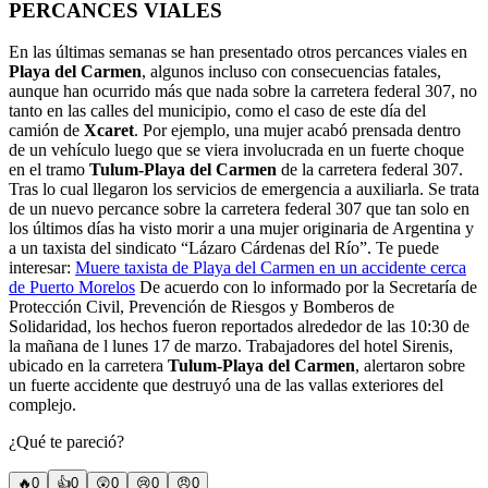
PERCANCES VIALES
En las últimas semanas se han presentado otros percances viales en
Playa del Carmen
, algunos incluso con consecuencias fatales,
aunque han ocurrido más que nada sobre la carretera federal 307, no
tanto en las calles del municipio, como el caso de este día del
camión de
Xcaret
. Por ejemplo, una mujer acabó prensada dentro
de un vehículo luego que se viera involucrada en un fuerte choque
en el tramo
Tulum-Playa del Carmen
de la carretera federal 307.
Tras lo cual llegaron los servicios de emergencia a auxiliarla. Se trata
de un nuevo percance sobre la carretera federal 307 que tan solo en
los últimos días ha visto morir a una mujer originaria de Argentina y
a un taxista del sindicato “Lázaro Cárdenas del Río”. Te puede
interesar:
Muere taxista de Playa del Carmen en un accidente cerca
de Puerto Morelos
De acuerdo con lo informado por la Secretaría de
Protección Civil, Prevención de Riesgos y Bomberos de
Solidaridad, los hechos fueron reportados alrededor de las 10:30 de
la mañana de l lunes 17 de marzo. Trabajadores del hotel Sirenis,
ubicado en la carretera
Tulum-Playa del Carmen
, alertaron sobre
un fuerte accidente que destruyó una de las vallas exteriores del
complejo.
¿Qué te pareció?
🔥
0
👍
0
😲
0
😢
0
😠
0