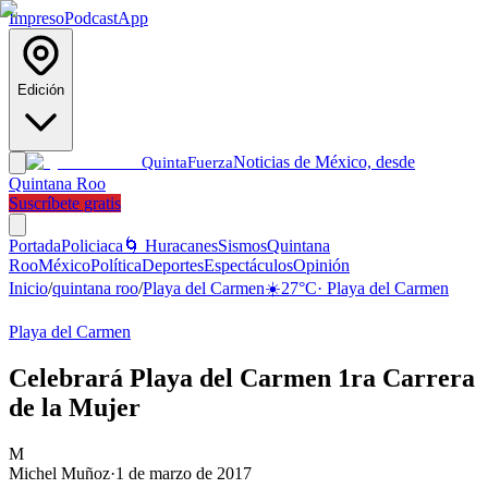
Impreso
Podcast
App
Edición
Noticias de México, desde
Quinta
Fuerza
Quintana Roo
Suscríbete gratis
Portada
Policiaca
🌀 Huracanes
Sismos
Quintana
Roo
México
Política
Deportes
Espectáculos
Opinión
Inicio
/
quintana roo
/
Playa del Carmen
☀️
27
°C
·
Playa del Carmen
Playa del Carmen
Celebrará Playa del Carmen 1ra Carrera
de la Mujer
M
Michel Muñoz
·
1 de marzo de 2017