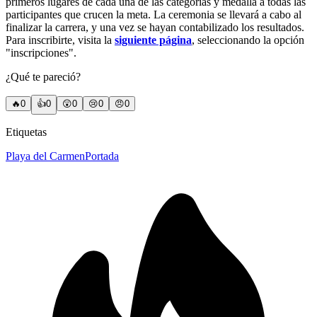
primeros lugares de cada una de las categorías y medalla a todas las
participantes que crucen la meta. La ceremonia se llevará a cabo al
finalizar la carrera, y una vez se hayan contabilizado los resultados.
Para inscribirte, visita la
siguiente página
, seleccionando la opción
"inscripciones".
¿Qué te pareció?
🔥
0
👍
0
😲
0
😢
0
😠
0
Etiquetas
Playa del Carmen
Portada