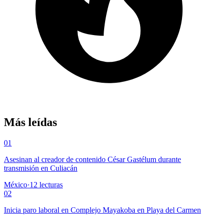
Más leídas
01
Asesinan al creador de contenido César Gastélum durante
transmisión en Culiacán
México
·
12
lecturas
02
Inicia paro laboral en Complejo Mayakoba en Playa del Carmen