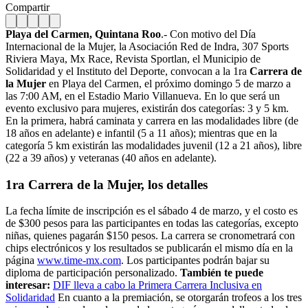
Compartir
Playa del Carmen, Quintana Roo
.- Con motivo del Día
Internacional de la Mujer, la Asociación Red de Indra, 307 Sports
Riviera Maya, Mx Race, Revista Sportlan, el Municipio de
Solidaridad y el Instituto del Deporte, convocan a la 1ra
Carrera de
la Mujer
en Playa del Carmen, el próximo domingo 5 de marzo a
las 7:00 AM, en el Estadio Mario Villanueva. En lo que será un
evento exclusivo para mujeres, existirán dos categorías: 3 y 5 km.
En la primera, habrá caminata y carrera en las modalidades libre (de
18 años en adelante) e infantil (5 a 11 años); mientras que en la
categoría 5 km existirán las modalidades juvenil (12 a 21 años), libre
(22 a 39 años) y veteranas (40 años en adelante).
1ra Carrera de la Mujer, los detalles
La fecha límite de inscripción es el sábado 4 de marzo, y el costo es
de $300 pesos para las participantes en todas las categorías, excepto
niñas, quienes pagarán $150 pesos. La carrera se cronometrará con
chips electrónicos y los resultados se publicarán el mismo día en la
página
www.time-mx.com
. Los participantes podrán bajar su
diploma de participación personalizado.
También te puede
interesar:
DIF lleva a cabo la Primera Carrera Inclusiva en
Solidaridad
En cuanto a la premiación, se otorgarán trofeos a los tres