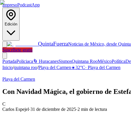
Impreso
Podcast
App
Edición
Quinta
Fuerza
Noticias de México, desde Quint
Suscríbete gratis
Portada
Policiaca
🌀 Huracanes
Sismos
Quintana Roo
México
Política
De
Inicio
/
quintana roo
/
Playa del Carmen
☀️
32
°C
·
Playa del Carmen
Playa del Carmen
Con Navidad Mágica, el gobierno de Estefa
C
Carlos Espejel
·
31 de diciembre de 2025
·
2
min de lectura