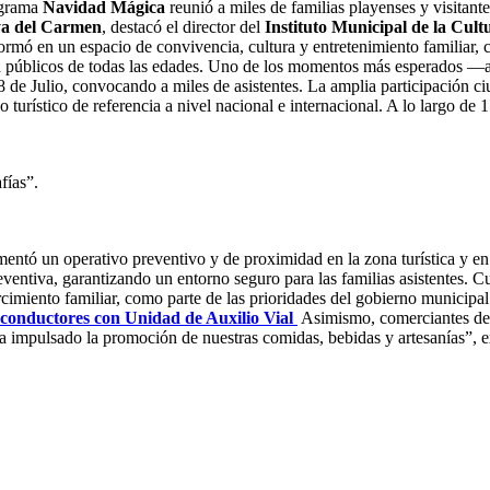
ograma
Navidad Mágica
reunió a miles de familias playenses y visitan
ya del Carmen
, destacó el director del
Instituto Municipal de la Cult
ormó en un espacio de convivencia, cultura y entretenimiento familiar, 
 para públicos de todas las edades. Uno de los momentos más esperados 
8 de Julio, convocando a miles de asistentes. La amplia participación ci
 turístico de referencia a nivel nacional e internacional. A lo largo de
fías”.
ntó un operativo preventivo y de proximidad en la zona turística y en 
eventiva, garantizando un entorno seguro para las familias asistentes. C
rcimiento familiar, como parte de las prioridades del gobierno municipa
 conductores con Unidad de Auxilio Vial
Asimismo, comerciantes del 
a impulsado la promoción de nuestras comidas, bebidas y artesanías”, 