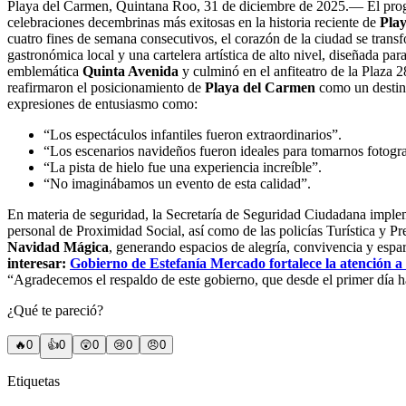
Playa del Carmen, Quintana Roo, 31 de diciembre de 2025.— El pr
celebraciones decembrinas más exitosas en la historia reciente de
Pla
cuatro fines de semana consecutivos, el corazón de la ciudad se transf
gastronómica local y una cartelera artística de alto nivel, diseñada
emblemática
Quinta Avenida
y culminó en el anfiteatro de la Plaza 2
reafirmaron el posicionamiento de
Playa del Carmen
como un destino
expresiones de entusiasmo como:
“Los espectáculos infantiles fueron extraordinarios”.
“Los escenarios navideños fueron ideales para tomarnos fotogra
“La pista de hielo fue una experiencia increíble”.
“No imaginábamos un evento de esta calidad”.
En materia de seguridad, la Secretaría de Seguridad Ciudadana impleme
personal de Proximidad Social, así como de las policías Turística y Pr
Navidad Mágica
, generando espacios de alegría, convivencia y espa
interesar:
Gobierno de Estefanía Mercado fortalece la atención a
“Agradecemos el respaldo de este gobierno, que desde el primer día h
¿Qué te pareció?
🔥
0
👍
0
😲
0
😢
0
😠
0
Etiquetas