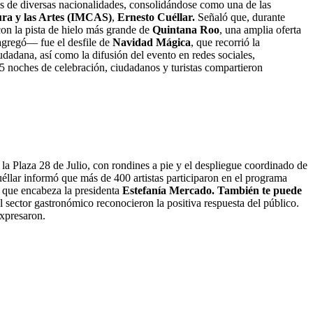
tes de diversas nacionalidades, consolidándose como una de las
ura y las Artes (IMCAS)
,
Ernesto Cuéllar.
Señaló que, durante
con la pista de hielo más grande de
Quintana Roo
, una amplia oferta
—agregó— fue el desfile de
Navidad Mágica
, que recorrió la
udadana, así como la difusión del evento en redes sociales,
 15 noches de celebración, ciudadanos y turistas compartieron
la Plaza 28 de Julio, con rondines a pie y el despliegue coordinado de
uéllar informó que más de 400 artistas participaron en el programa
l que encabeza la presidenta
Estefanía Mercado.
También te puede
sector gastronómico reconocieron la positiva respuesta del público.
expresaron.