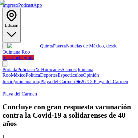
Impreso
Podcast
App
Edición
Noticias de México, desde
Quinta
Fuerza
Quintana Roo
Suscríbete gratis
Portada
Policiaca
🌀 Huracanes
Sismos
Quintana
Roo
México
Política
Deportes
Espectáculos
Opinión
Inicio
/
quintana roo
/
Playa del Carmen
🌤️
26
°C
·
Playa del Carmen
Playa del Carmen
Concluye con gran respuesta vacunación
contra la Covid-19 a solidarenses de 40
años
J