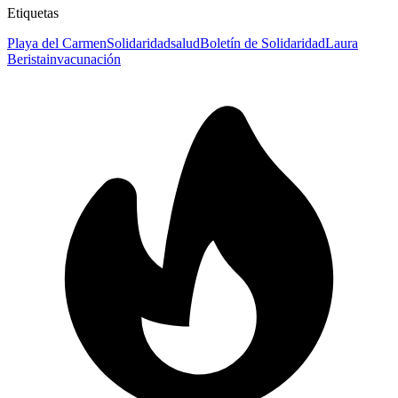
Etiquetas
Playa del Carmen
Solidaridad
salud
Boletín de Solidaridad
Laura
Beristain
vacunación