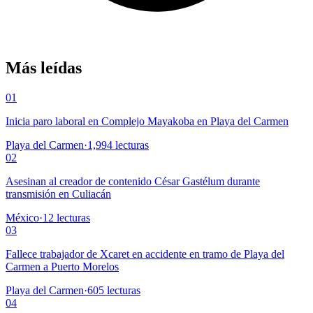
Más leídas
01
Inicia paro laboral en Complejo Mayakoba en Playa del Carmen
Playa del Carmen
·
1,994
lecturas
02
Asesinan al creador de contenido César Gastélum durante
transmisión en Culiacán
México
·
12
lecturas
03
Fallece trabajador de Xcaret en accidente en tramo de Playa del
Carmen a Puerto Morelos
Playa del Carmen
·
605
lecturas
04