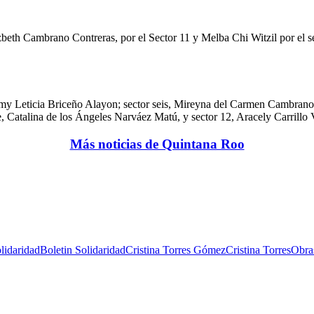
zbeth Cambrano Contreras, por el Sector 11 y Melba Chi Witzil por el se
uemy Leticia Briceño Alayon; sector seis, Mireyna del Carmen Cambra
 Catalina de los Ángeles Narváez Matú, y sector 12, Aracely Carrillo V
Más noticias de Quintana Roo
lidaridad
Boletin Solidaridad
Cristina Torres Gómez
Cristina Torres
Obra