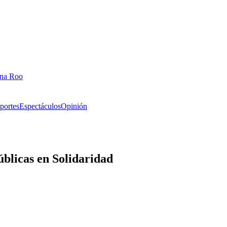
ana Roo
portes
Espectáculos
Opinión
úblicas en Solidaridad