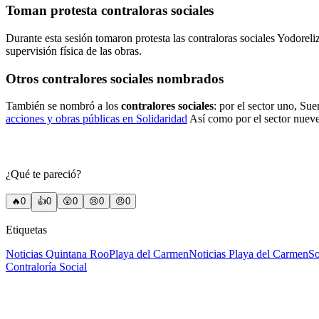
Toman protesta contraloras sociales
Durante esta sesión tomaron protesta las contraloras sociales Yodoreli
supervisión física de las obras.
Otros
contralores sociales
nombrados
También se nombró a los
contralores sociales
: por el sector uno, S
acciones y obras públicas en Solidaridad
Así como por el sector nueve,
¿Qué te pareció?
🔥
0
👍
0
😲
0
😢
0
😠
0
Etiquetas
Noticias Quintana Roo
Playa del Carmen
Noticias Playa del Carmen
So
Contraloría Social