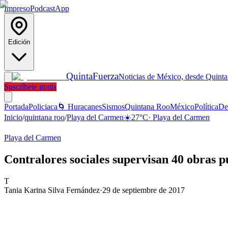
Impreso
Podcast
App
Edición
Quinta
Fuerza
Noticias de México, desde Quint
Suscríbete gratis
Portada
Policiaca
🌀 Huracanes
Sismos
Quintana Roo
México
Política
De
Inicio
/
quintana roo
/
Playa del Carmen
☀️
27
°C
·
Playa del Carmen
Playa del Carmen
Contralores sociales supervisan 40 obras p
T
Tania Karina Silva Fernández
·
29 de septiembre de 2017