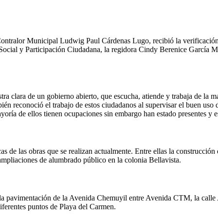
l Contralor Municipal Ludwig Paul Cárdenas Lugo, recibió la verificació
Social y Participación Ciudadana, la regidora Cindy Berenice García Ma
tra clara de un gobierno abierto, que escucha, atiende y trabaja de la m
n reconoció el trabajo de estos ciudadanos al supervisar el buen uso de
oría de ellos tienen ocupaciones sin embargo han estado presentes y e
cas de las obras que se realizan actualmente. Entre ellas la construcció
ampliaciones de alumbrado público en la colonia Bellavista.
, la pavimentación de la Avenida Chemuyil entre Avenida CTM, la calle
diferentes puntos de Playa del Carmen.