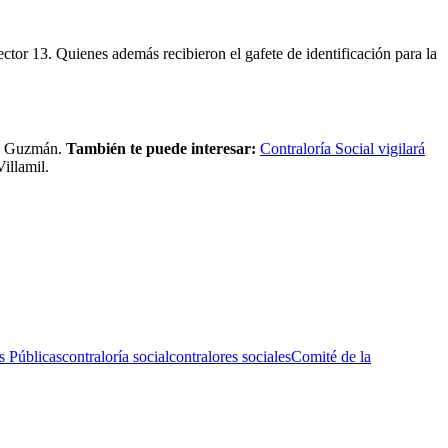
ctor 13. Quienes además recibieron el gafete de identificación para la
no Guzmán.
También te puede interesar:
Contraloría Social vigilará
illamil.
s Públicas
contraloría social
contralores sociales
Comité de la