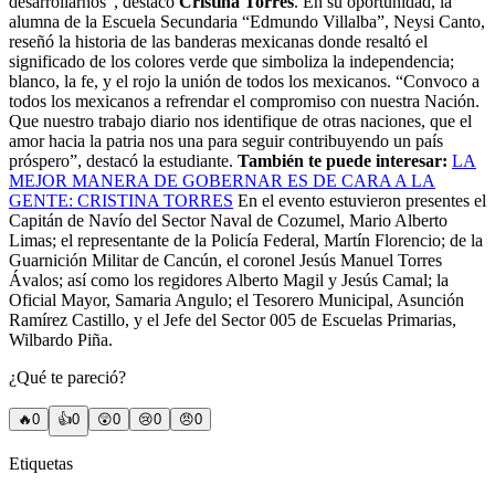
desarrollarnos”, destacó
Cristina Torres
. En su oportunidad, la
alumna de la Escuela Secundaria “Edmundo Villalba”, Neysi Canto,
reseñó la historia de las banderas mexicanas donde resaltó el
significado de los colores verde que simboliza la independencia;
blanco, la fe, y el rojo la unión de todos los mexicanos. “Convoco a
todos los mexicanos a refrendar el compromiso con nuestra Nación.
Que nuestro trabajo diario nos identifique de otras naciones, que el
amor hacia la patria nos una para seguir contribuyendo un país
próspero”, destacó la estudiante.
También te puede interesar:
LA
MEJOR MANERA DE GOBERNAR ES DE CARA A LA
GENTE: CRISTINA TORRES
En el evento estuvieron presentes el
Capitán de Navío del Sector Naval de Cozumel, Mario Alberto
Limas; el representante de la Policía Federal, Martín Florencio; de la
Guarnición Militar de Cancún, el coronel Jesús Manuel Torres
Ávalos; así como los regidores Alberto Magil y Jesús Camal; la
Oficial Mayor, Samaria Angulo; el Tesorero Municipal, Asunción
Ramírez Castillo, y el Jefe del Sector 005 de Escuelas Primarias,
Wilbardo Piña.
¿Qué te pareció?
🔥
0
👍
0
😲
0
😢
0
😠
0
Etiquetas