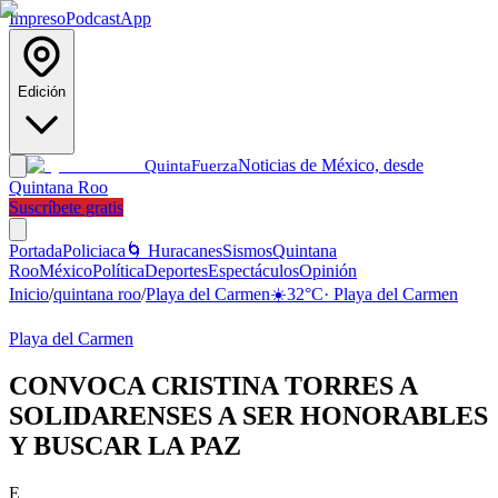
Impreso
Podcast
App
Edición
Noticias de México, desde
Quinta
Fuerza
Quintana Roo
Suscríbete gratis
Portada
Policiaca
🌀 Huracanes
Sismos
Quintana
Roo
México
Política
Deportes
Espectáculos
Opinión
Inicio
/
quintana roo
/
Playa del Carmen
☀️
32
°C
·
Playa del Carmen
Playa del Carmen
CONVOCA CRISTINA TORRES A
SOLIDARENSES A SER HONORABLES
Y BUSCAR LA PAZ
E