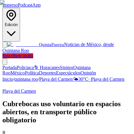
Impreso
Podcast
App
Edición
Noticias de México, desde
Quinta
Fuerza
Quintana Roo
Suscríbete gratis
Portada
Policiaca
🌀 Huracanes
Sismos
Quintana
Roo
México
Política
Deportes
Espectáculos
Opinión
Inicio
/
quintana roo
/
Playa del Carmen
🌤️
30
°C
·
Playa del Carmen
Playa del Carmen
Cubrebocas uso voluntario en espacios
abiertos, en transporte público
obligatorio
R