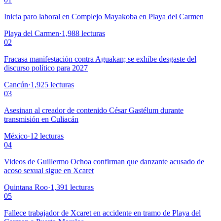
Inicia paro laboral en Complejo Mayakoba en Playa del Carmen
Playa del Carmen
·
1,988
lecturas
02
Fracasa manifestación contra Aguakan; se exhibe desgaste del
discurso político para 2027
Cancún
·
1,925
lecturas
03
Asesinan al creador de contenido César Gastélum durante
transmisión en Culiacán
México
·
12
lecturas
04
Videos de Guillermo Ochoa confirman que danzante acusado de
acoso sexual sigue en Xcaret
Quintana Roo
·
1,391
lecturas
05
Fallece trabajador de Xcaret en accidente en tramo de Playa del