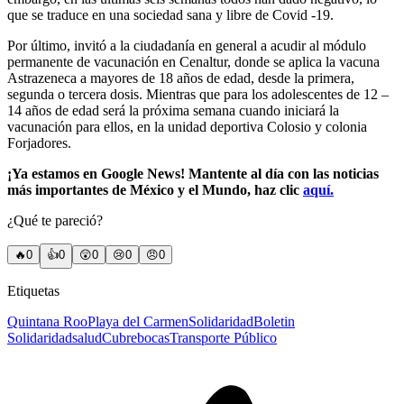
que se traduce en una sociedad sana y libre de Covid -19.
Por último, invitó a la ciudadanía en general a acudir al módulo
permanente de vacunación en Cenaltur, donde se aplica la vacuna
Astrazeneca a mayores de 18 años de edad, desde la primera,
segunda o tercera dosis. Mientras que para los adolescentes de 12 –
14 años de edad será la próxima semana cuando iniciará la
vacunación para ellos, en la unidad deportiva Colosio y colonia
Forjadores.
¡Ya estamos en Google News! Mantente al día con las noticias
más importantes de México y el Mundo, haz clic
aquí.
¿Qué te pareció?
🔥
0
👍
0
😲
0
😢
0
😠
0
Etiquetas
Quintana Roo
Playa del Carmen
Solidaridad
Boletin
Solidaridad
salud
Cubrebocas
Transporte Público