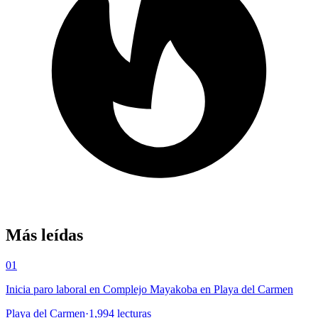
Más leídas
01
Inicia paro laboral en Complejo Mayakoba en Playa del Carmen
Playa del Carmen
·
1,994
lecturas