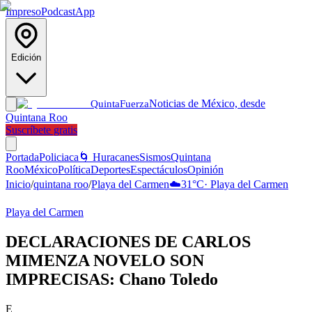
Impreso
Podcast
App
Edición
Noticias de México, desde
Quinta
Fuerza
Quintana Roo
Suscríbete gratis
Portada
Policiaca
🌀 Huracanes
Sismos
Quintana
Roo
México
Política
Deportes
Espectáculos
Opinión
Inicio
/
quintana roo
/
Playa del Carmen
☁️
31
°C
·
Playa del Carmen
Playa del Carmen
DECLARACIONES DE CARLOS
MIMENZA NOVELO SON
IMPRECISAS: Chano Toledo
E