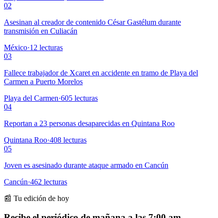
02
Asesinan al creador de contenido César Gastélum durante
transmisión en Culiacán
México
·
12
lecturas
03
Fallece trabajador de Xcaret en accidente en tramo de Playa del
Carmen a Puerto Morelos
Playa del Carmen
·
605
lecturas
04
Reportan a 23 personas desaparecidas en Quintana Roo
Quintana Roo
·
408
lecturas
05
Joven es asesinado durante ataque armado en Cancún
Cancún
·
462
lecturas
📰 Tu edición de hoy
Recibe el periódico de mañana a las 7:00 am