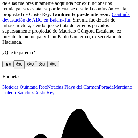
de ellas fue presuntamente adquirida por ex funcionarios
municipales y estatales, por lo cual se desató la confusión con la
propiedad de Cristo Rey.
También te puede interesar:
Continúa
devastación de ABC en Balam-Tun
Smyrna fue dotada de
infraestructura, siendo que se trata de terrenos privados
supuestamente propiedad de Mauricio Góngora Escalante, ex
presidente municipal y Juan Pablo Guillermo, ex secretario de
Hacienda.
¿Qué te pareció?
🔥
0
👍
0
😲
0
😢
0
😠
0
Etiquetas
Noticias Quintana Roo
Noticias Playa del Carmen
Portada
Marciano
Toledo Sánchez
Cristo Rey