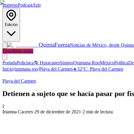
Impreso
Podcast
App
Edición
Quinta
Fuerza
Noticias de México, desde Quint
Suscríbete gratis
Portada
Policiaca
🌀 Huracanes
Sismos
Quintana Roo
México
Política
De
Inicio
/
quintana roo
/
Playa del Carmen
☀️
32
°C
·
Playa del Carmen
Playa del Carmen
Detienen a sujeto que se hacía pasar por fi
I
Iriamna Caceres
·
29 de diciembre de 2021
·
2
min de lectura