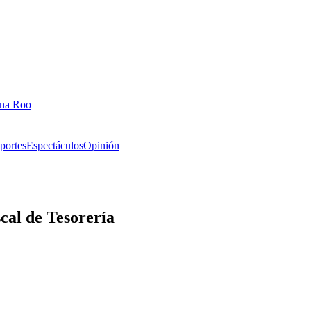
ana Roo
portes
Espectáculos
Opinión
scal de Tesorería