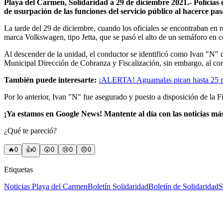
Playa del Carmen, Solidaridad a 29 de diciembre 2021.- Policías d
de usurpación de las funciones del servicio público al hacerce p
La tarde del 29 de diciembre, cuando los oficiales se encontraban en r
marca Volkswagen, tipo Jetta, que se pasó el alto de un semáforo en co
Al descender de la unidad, el conductor se identificó como Ivan "N" d
Municipal Dirección de Cobranza y Fiscalización, sin embargo, al corr
También puede interesarte:
¡ALERTA! Aguamalas pican hasta 25 pe
Por lo anterior, Ivan "N" fue asegurado y puesto a disposición de la F
¡Ya estamos en Google News! Mantente al día con las noticias má
¿Qué te pareció?
🔥
0
👍
0
😲
0
😢
0
😠
0
Etiquetas
Noticias Playa del Carmen
Boletín Solidaridad
Boletín de Solidaridad
S