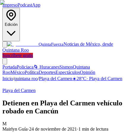
Impreso
Podcast
App
Edición
Noticias de México, desde
Quinta
Fuerza
Quintana Roo
Suscríbete gratis
Portada
Policiaca
🌀 Huracanes
Sismos
Quintana
Roo
México
Política
Deportes
Espectáculos
Opinión
Inicio
/
quintana roo
/
Playa del Carmen
☀️
28
°C
·
Playa del Carmen
Playa del Carmen
Detienen en Playa del Carmen vehículo
robado en Cancún
M
Mairlyn Guía
·
24 de noviembre de 2021
·
1
min de lectura