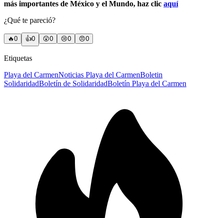
más importantes de México y el Mundo, haz clic
aquí
¿Qué te pareció?
🔥
0
👍
0
😲
0
😢
0
😠
0
Etiquetas
Playa del Carmen
Noticias Playa del Carmen
Boletin
Solidaridad
Boletín de Solidaridad
Boletín Playa del Carmen