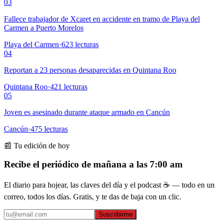
03
Fallece trabajador de Xcaret en accidente en tramo de Playa del
Carmen a Puerto Morelos
Playa del Carmen
·
623
lecturas
04
Reportan a 23 personas desaparecidas en Quintana Roo
Quintana Roo
·
421
lecturas
05
Joven es asesinado durante ataque armado en Cancún
Cancún
·
475
lecturas
📰 Tu edición de hoy
Recibe el periódico de mañana a las 7:00 am
El diario para hojear, las claves del día y el podcast ☕ — todo en un
correo, todos los días. Gratis, y te das de baja con un clic.
Suscribirme