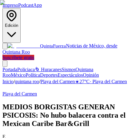
Impreso
Podcast
App
Edición
Noticias de México, desde
Quinta
Fuerza
Quintana Roo
Suscríbete gratis
Portada
Policiaca
🌀 Huracanes
Sismos
Quintana
Roo
México
Política
Deportes
Espectáculos
Opinión
Inicio
/
quintana roo
/
Playa del Carmen
☀️
27
°C
·
Playa del Carmen
Playa del Carmen
MEDIOS BORGISTAS GENERAN
PSICOSIS: No hubo balacera contra el
Mexican Caribe Bar&Grill
E