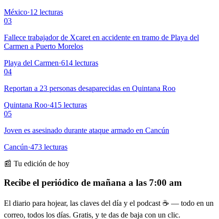
México
·
12
lecturas
03
Fallece trabajador de Xcaret en accidente en tramo de Playa del
Carmen a Puerto Morelos
Playa del Carmen
·
614
lecturas
04
Reportan a 23 personas desaparecidas en Quintana Roo
Quintana Roo
·
415
lecturas
05
Joven es asesinado durante ataque armado en Cancún
Cancún
·
473
lecturas
📰 Tu edición de hoy
Recibe el periódico de mañana a las 7:00 am
El diario para hojear, las claves del día y el podcast ☕ — todo en un
correo, todos los días. Gratis, y te das de baja con un clic.