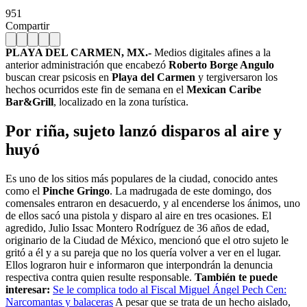
951
Compartir
PLAYA DEL CARMEN, MX.-
Medios digitales afines a la
anterior administración que encabezó
Roberto Borge Angulo
buscan crear psicosis en
Playa del Carmen
y tergiversaron los
hechos ocurridos este fin de semana en el
Mexican Caribe
Bar&Grill
, localizado en la zona turística.
Por riña, sujeto lanzó disparos al aire y
huyó
Es uno de los sitios más populares de la ciudad, conocido antes
como el
Pinche Gringo
. La madrugada de este domingo, dos
comensales entraron en desacuerdo, y al encenderse los ánimos, uno
de ellos sacó una pistola y disparo al aire en tres ocasiones. El
agredido, Julio Issac Montero Rodríguez de 36 años de edad,
originario de la Ciudad de México, mencionó que el otro sujeto le
gritó a él y a su pareja que no los quería volver a ver en el lugar.
Ellos lograron huir e informaron que interpondrán la denuncia
respectiva contra quien resulte responsable.
También te puede
interesar:
Se le complica todo al Fiscal Miguel Ángel Pech Cen:
Narcomantas y balaceras
A pesar que se trata de un hecho aislado,