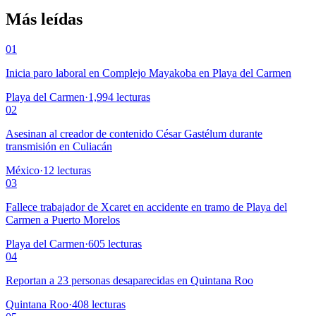
Más leídas
01
Inicia paro laboral en Complejo Mayakoba en Playa del Carmen
Playa del Carmen
·
1,994
lecturas
02
Asesinan al creador de contenido César Gastélum durante
transmisión en Culiacán
México
·
12
lecturas
03
Fallece trabajador de Xcaret en accidente en tramo de Playa del
Carmen a Puerto Morelos
Playa del Carmen
·
605
lecturas
04
Reportan a 23 personas desaparecidas en Quintana Roo
Quintana Roo
·
408
lecturas