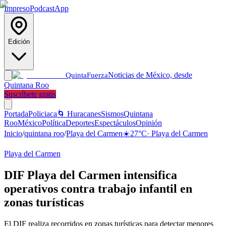
Impreso
Podcast
App
Edición
Noticias de México, desde
Quinta
Fuerza
Quintana Roo
Suscríbete gratis
Portada
Policiaca
🌀 Huracanes
Sismos
Quintana
Roo
México
Política
Deportes
Espectáculos
Opinión
Inicio
/
quintana roo
/
Playa del Carmen
☀️
27
°C
·
Playa del Carmen
Playa del Carmen
DIF Playa del Carmen intensifica
operativos contra trabajo infantil en
zonas turísticas
El DIF realiza recorridos en zonas turísticas para detectar menores