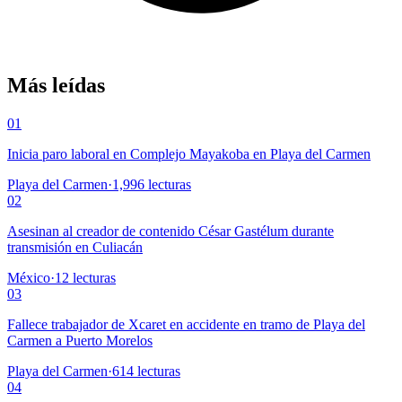
Más leídas
01
Inicia paro laboral en Complejo Mayakoba en Playa del Carmen
Playa del Carmen
·
1,996
lecturas
02
Asesinan al creador de contenido César Gastélum durante
transmisión en Culiacán
México
·
12
lecturas
03
Fallece trabajador de Xcaret en accidente en tramo de Playa del
Carmen a Puerto Morelos
Playa del Carmen
·
614
lecturas
04