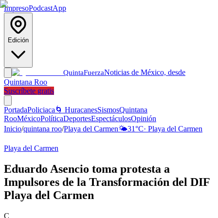
Impreso
Podcast
App
Edición
Noticias de México, desde
Quinta
Fuerza
Quintana Roo
Suscríbete gratis
Portada
Policiaca
🌀 Huracanes
Sismos
Quintana
Roo
México
Política
Deportes
Espectáculos
Opinión
Inicio
/
quintana roo
/
Playa del Carmen
🌤️
31
°C
·
Playa del Carmen
Playa del Carmen
Eduardo Asencio toma protesta a
Impulsores de la Transformación del DIF
Playa del Carmen
C