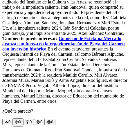
auditorio del Instituto de la Cultura y las Artes, se reconoció el
trabajo de la impulsora saliente, Irán Sandoval, quien compartió su
experiencia y agradeció el apoyo recibido. El presidente del DIF
entregó reconocimientos a integrantes de la red, como: Itzá Gabriela
Castillejos, Abraham Sánchez, Jonathan Hernández y Mari Estrella
Uc, a la impulsora saliente 2024, Irán Sandoval Caldelas, por su
gran trabajo, y al impulsor entrante 2025, Axel Sánchez Contreras.
También te puede interesar:
Gobierno de Estefanía Mercado
avanza con fuerza en la repavimentación de Playa del Carmen
con inversión histórica
En el evento estuvieron presentes la
Orquesta Infantil de Playa del Carmen, así como Bárbara Alpuche,
representante del DIF Estatal Zona Centro; Salvador Contreras
Miss, representante de la Comisión Estatal de los Derechos
Humanos en Quintana Roo; Irán Sandoval Candela, impulsora de la
transformación 2024; la regidora Matilde Carrillo, Mili Alvarez,
Josefina Muza, Marian Solís y Alma Angelina Rodríguez, el director
de PAMAR Pedro Vegobi, Alberto López, director del Instituto
Municipal del Deporte; María Moguel, directora de recursos
humanos, Manuel Lizama, director de Educación del municipio de
Playa del Carmen, entre otros.
¿Qué te pareció?
🔥
0
👍
0
😲
0
😢
0
😠
0