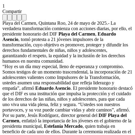
1
Compartir
Playa del Carmen, Quintana Roo, 24 de mayo de 2025.- La
verdadera transformación comienza con acciones diarias, por ello, el
presidente honorario del DIF
Playa del Carmen
,
Eduardo
Asencio
, tomó protesta a 21 jóvenes impulsores de la
transformación, cuyo objetivo es promover, proteger y difundir los
derechos fundamentales de niñas, niños y adolescentes,
garantizando el respeto, la equidad y la inclusión de los derechos
humanos en nuestra comunidad.
“Hoy es un día muy especial, lleno de esperanza y compromiso.
Somos testigos de un momento trascendental, la incorporación de 21
adolescentes valientes como Impulsores de la Transformación,
ustedes asumen una responsabilidad que refleja liderazgo y
empatía”, afirmó
Eduardo Asencio
. El presidente honorario destacó
que el DIF es una institución que impulsa la protección y el cuidado
de los derechos de las niñas, niños y adolescentes, para que cada
uno viva una vida plena, feliz y segura. “Ustedes son nuestros
portavoces, y su voz puede cambiar vidas y abrir caminos”, afirmó.
Por su parte, Jesús Rodríguez, director general del
DIF Playa del
Carmen
, enfatizó la importancia de los jóvenes en el gobierno de la
presidenta municipal,
Estefanía Mercado
, quien trabaja en
beneficio de cada uno de ellos. Durante la ceremonia realizada en el