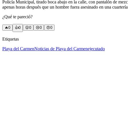
Policía Municipal, tirado boca abajo en la calle, con pantalón de mezc
apenas horas después que un hombre fuera asesinado en una cuartería d
¿Qué te pareció?
🔥
0
👍
0
😲
0
😢
0
😠
0
Etiquetas
Playa del Carmen
Noticias de Playa del Carmen
ejecutado