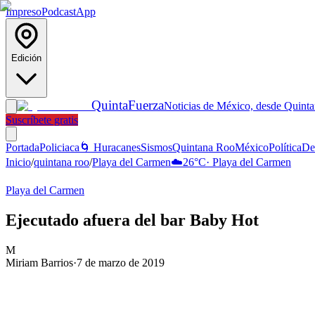
Impreso
Podcast
App
Edición
Quinta
Fuerza
Noticias de México, desde Quint
Suscríbete gratis
Portada
Policiaca
🌀 Huracanes
Sismos
Quintana Roo
México
Política
De
Inicio
/
quintana roo
/
Playa del Carmen
☁️
26
°C
·
Playa del Carmen
Playa del Carmen
Ejecutado afuera del bar Baby Hot
M
Miriam Barrios
·
7 de marzo de 2019