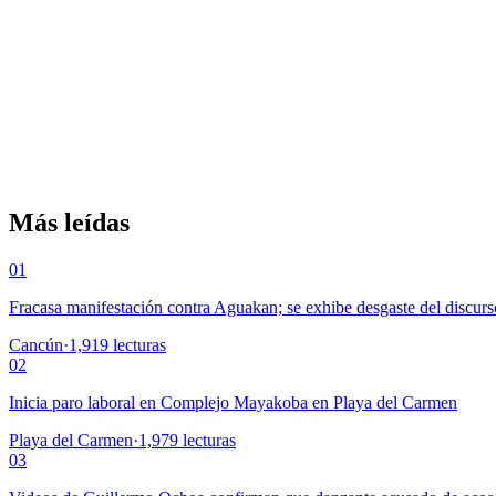
Más leídas
01
Fracasa manifestación contra Aguakan; se exhibe desgaste del discurs
Cancún
·
1,919
lecturas
02
Inicia paro laboral en Complejo Mayakoba en Playa del Carmen
Playa del Carmen
·
1,979
lecturas
03