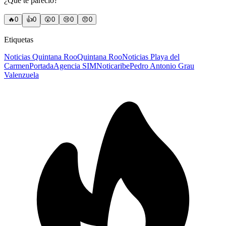
¿Qué te pareció?
🔥
0
👍
0
😲
0
😢
0
😠
0
Etiquetas
Noticias Quintana Roo
Quintana Roo
Noticias Playa del
Carmen
Portada
Agencia SIM
Noticaribe
Pedro Antonio Grau
Valenzuela