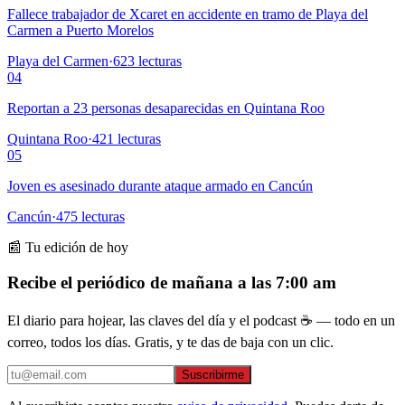
Fallece trabajador de Xcaret en accidente en tramo de Playa del
Carmen a Puerto Morelos
Playa del Carmen
·
623
lecturas
04
Reportan a 23 personas desaparecidas en Quintana Roo
Quintana Roo
·
421
lecturas
05
Joven es asesinado durante ataque armado en Cancún
Cancún
·
475
lecturas
📰 Tu edición de hoy
Recibe el periódico de mañana a las 7:00 am
El diario para hojear, las claves del día y el podcast ☕ — todo en un
correo, todos los días. Gratis, y te das de baja con un clic.
Suscribirme