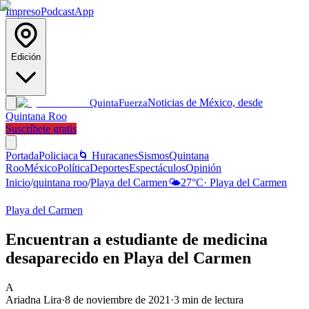
Impreso
Podcast
App
Edición
Noticias de México, desde
Quinta
Fuerza
Quintana Roo
Suscríbete gratis
Portada
Policiaca
🌀 Huracanes
Sismos
Quintana
Roo
México
Política
Deportes
Espectáculos
Opinión
Inicio
/
quintana roo
/
Playa del Carmen
🌤️
27
°C
·
Playa del Carmen
Playa del Carmen
Encuentran a estudiante de medicina
desaparecido en Playa del Carmen
A
Ariadna Lira
·
8 de noviembre de 2021
·
3
min de lectura