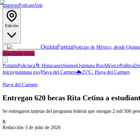
Impreso
Podcast
App
Edición
Quinta
Fuerza
Noticias de México, desde Quint
Suscríbete gratis
Portada
Policiaca
🌀 Huracanes
Sismos
Quintana Roo
México
Política
De
Inicio
/
quintana roo
/
Playa del Carmen
🌦️
25
°C
·
Playa del Carmen
Playa del Carmen
Entregan 620 becas Rita Cetina a estudian
Se entregaron tarjetas del programa federal que otorgan 2 mil 500 peso
R
Redacción
·
3 de julio de 2026