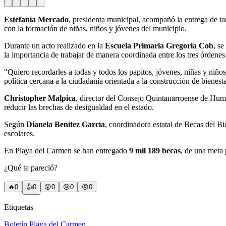
Estefanía Mercado
, presidenta municipal, acompañó la entrega de t
con la formación de niñas, niños y jóvenes del municipio.
Durante un acto realizado en la
Escuela Primaria Gregoria Cob
, s
la importancia de trabajar de manera coordinada entre los tres órdene
"Quiero recordarles a todas y todos los papitos, jóvenes, niñas y ni
política cercana a la ciudadanía orientada a la construcción de bienesta
Christopher Malpica
, director del Consejo Quintanarroense de Huma
reducir las brechas de desigualdad en el estado.
Según
Dianela Benítez García
, coordinadora estatal de Becas del Bie
escolares.
En Playa del Carmen se han entregado
9 mil 189 becas
, de una meta
¿Qué te pareció?
🔥
0
👍
0
😲
0
😢
0
😠
0
Etiquetas
Boletín Playa del Carmen