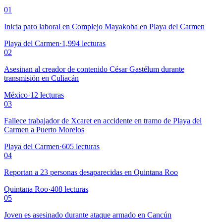
01
Inicia paro laboral en Complejo Mayakoba en Playa del Carmen
Playa del Carmen
·
1,994
lecturas
02
Asesinan al creador de contenido César Gastélum durante
transmisión en Culiacán
México
·
12
lecturas
03
Fallece trabajador de Xcaret en accidente en tramo de Playa del
Carmen a Puerto Morelos
Playa del Carmen
·
605
lecturas
04
Reportan a 23 personas desaparecidas en Quintana Roo
Quintana Roo
·
408
lecturas
05
Joven es asesinado durante ataque armado en Cancún