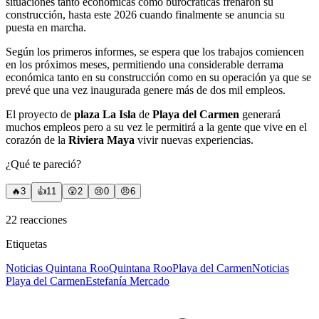
situaciones tanto económicas como burocráticas frenaron su
construcción, hasta este 2026 cuando finalmente se anuncia su
puesta en marcha.
Según los primeros informes, se espera que los trabajos comiencen
en los próximos meses, permitiendo una considerable derrama
económica tanto en su construcción como en su operación ya que se
prevé que una vez inaugurada genere más de dos mil empleos.
El proyecto de
plaza La Isla
de
Playa del Carmen
generará
muchos empleos pero a su vez le permitirá a la gente que vive en el
corazón de la
Riviera Maya
vivir nuevas experiencias.
¿Qué te pareció?
🔥
3
👍
11
😲
2
😢
0
😠
6
22
reacciones
Etiquetas
Noticias Quintana Roo
Quintana Roo
Playa del Carmen
Noticias
Playa del Carmen
Estefanía Mercado