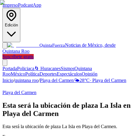
Impreso
Podcast
App
Edición
Noticias de México, desde
Quinta
Fuerza
Quintana Roo
Suscríbete gratis
Portada
Policiaca
🌀 Huracanes
Sismos
Quintana
Roo
México
Política
Deportes
Espectáculos
Opinión
Inicio
/
quintana roo
/
Playa del Carmen
🌤️
28
°C
·
Playa del Carmen
Playa del Carmen
Esta será la ubicación de plaza La Isla en
Playa del Carmen
Esta será la ubicación de plaza La Isla en Playa del Carmen.