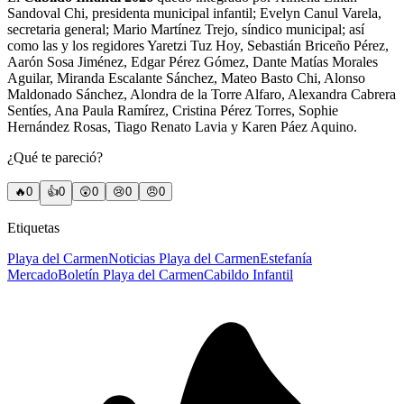
Sandoval Chi, presidenta municipal infantil; Evelyn Canul Varela,
secretaria general; Mario Martínez Trejo, síndico municipal; así
como las y los regidores Yaretzi Tuz Hoy, Sebastián Briceño Pérez,
Aarón Sosa Jiménez, Edgar Pérez Gómez, Dante Matías Morales
Aguilar, Miranda Escalante Sánchez, Mateo Basto Chi, Alonso
Maldonado Sánchez, Alondra de la Torre Alfaro, Alexandra Cabrera
Sentíes, Ana Paula Ramírez, Cristina Pérez Torres, Sophie
Hernández Rosas, Tiago Renato Lavia y Karen Páez Aquino.
¿Qué te pareció?
🔥
0
👍
0
😲
0
😢
0
😠
0
Etiquetas
Playa del Carmen
Noticias Playa del Carmen
Estefanía
Mercado
Boletín Playa del Carmen
Cabildo Infantil