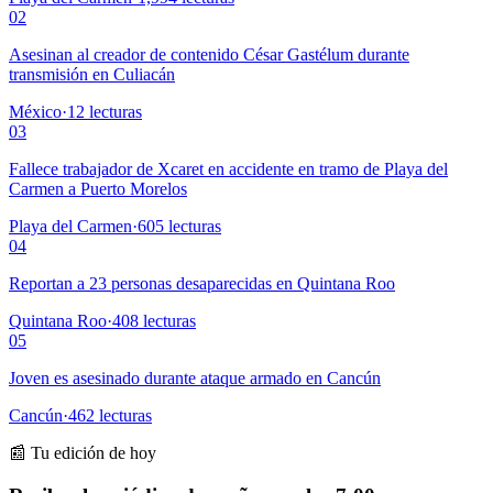
02
Asesinan al creador de contenido César Gastélum durante
transmisión en Culiacán
México
·
12
lecturas
03
Fallece trabajador de Xcaret en accidente en tramo de Playa del
Carmen a Puerto Morelos
Playa del Carmen
·
605
lecturas
04
Reportan a 23 personas desaparecidas en Quintana Roo
Quintana Roo
·
408
lecturas
05
Joven es asesinado durante ataque armado en Cancún
Cancún
·
462
lecturas
📰 Tu edición de hoy