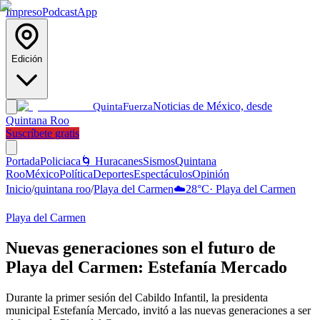
Impreso
Podcast
App
Edición
Noticias de México, desde
Quinta
Fuerza
Quintana Roo
Suscríbete gratis
Portada
Policiaca
🌀 Huracanes
Sismos
Quintana
Roo
México
Política
Deportes
Espectáculos
Opinión
Inicio
/
quintana roo
/
Playa del Carmen
☁️
28
°C
·
Playa del Carmen
Playa del Carmen
Nuevas generaciones son el futuro de
Playa del Carmen: Estefanía Mercado
Durante la primer sesión del Cabildo Infantil, la presidenta
municipal Estefanía Mercado, invitó a las nuevas generaciones a ser