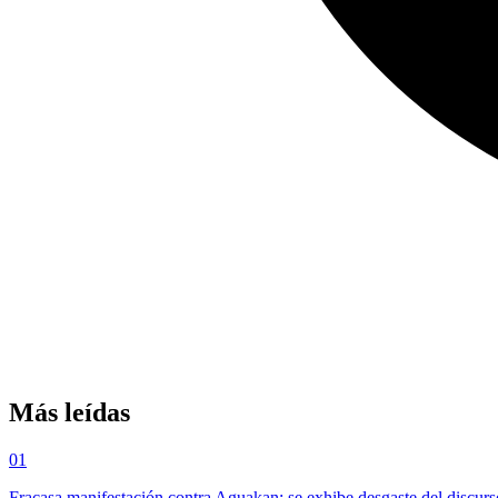
Más leídas
01
Fracasa manifestación contra Aguakan; se exhibe desgaste del discurs