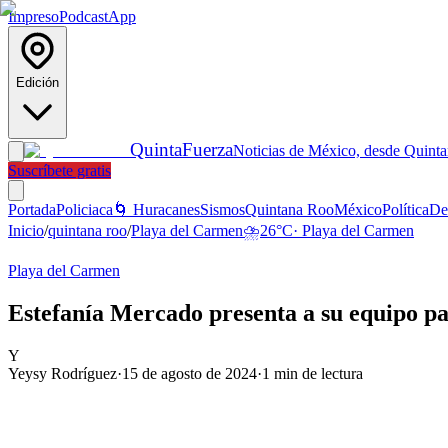
Impreso
Podcast
App
Edición
Quinta
Fuerza
Noticias de México, desde Quint
Suscríbete gratis
Portada
Policiaca
🌀 Huracanes
Sismos
Quintana Roo
México
Política
De
Inicio
/
quintana roo
/
Playa del Carmen
⛈️
26
°C
·
Playa del Carmen
Playa del Carmen
Estefanía Mercado presenta a su equipo pa
Y
Yeysy Rodríguez
·
15 de agosto de 2024
·
1
min de lectura