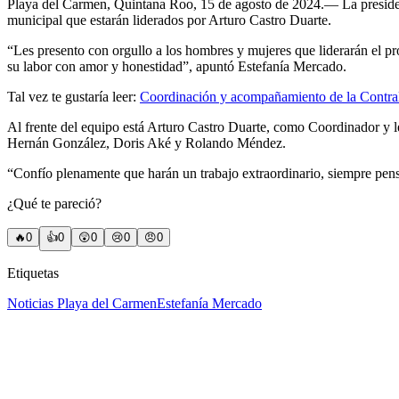
Playa del Carmen, Quintana Roo, 15 de agosto de 2024.— La presidenta
municipal que estarán liderados por Arturo Castro Duarte.
“Les presento con orgullo a los hombres y mujeres que liderarán el p
su labor con amor y honestidad”, apuntó Estefanía Mercado.
Tal vez te gustaría leer:
Coordinación y acompañamiento de la Contralo
Al frente del equipo está Arturo Castro Duarte, como Coordinador y l
Hernán González, Doris Aké y Rolando Méndez.
“Confío plenamente que harán un trabajo extraordinario, siempre pens
¿Qué te pareció?
🔥
0
👍
0
😲
0
😢
0
😠
0
Etiquetas
Noticias Playa del Carmen
Estefanía Mercado