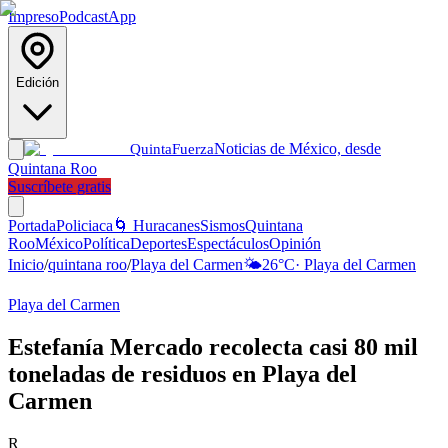
Impreso
Podcast
App
Edición
Noticias de México, desde
Quinta
Fuerza
Quintana Roo
Suscríbete gratis
Portada
Policiaca
🌀 Huracanes
Sismos
Quintana
Roo
México
Política
Deportes
Espectáculos
Opinión
Inicio
/
quintana roo
/
Playa del Carmen
🌤️
26
°C
·
Playa del Carmen
Playa del Carmen
Estefanía Mercado recolecta casi 80 mil
toneladas de residuos en Playa del
Carmen
R