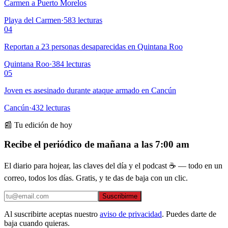
Carmen a Puerto Morelos
Playa del Carmen
·
583
lecturas
04
Reportan a 23 personas desaparecidas en Quintana Roo
Quintana Roo
·
384
lecturas
05
Joven es asesinado durante ataque armado en Cancún
Cancún
·
432
lecturas
📰 Tu edición de hoy
Recibe el periódico de mañana a las 7:00 am
El diario para hojear, las claves del día y el podcast ☕ — todo en un
correo, todos los días. Gratis, y te das de baja con un clic.
Suscribirme
Al suscribirte aceptas nuestro
aviso de privacidad
. Puedes darte de
baja cuando quieras.