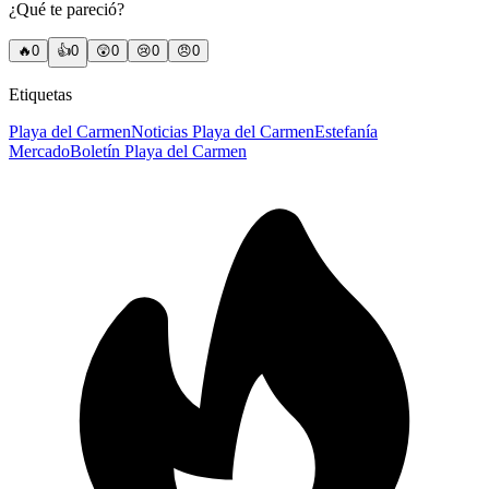
¿Qué te pareció?
🔥
0
👍
0
😲
0
😢
0
😠
0
Etiquetas
Playa del Carmen
Noticias Playa del Carmen
Estefanía
Mercado
Boletín Playa del Carmen