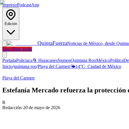
Impreso
Podcast
App
Edición
Quinta
Fuerza
Noticias de México, desde Quint
Suscríbete gratis
Portada
Policiaca
🌀 Huracanes
Sismos
Quintana Roo
México
Política
De
Inicio
/
quintana roo
/
Playa del Carmen
🌤️
14
°C
·
Ciudad de México
Playa del Carmen
Estefanía Mercado refuerza la protección
R
Redacción
·
20 de mayo de 2026