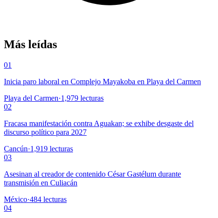
Más leídas
01
Inicia paro laboral en Complejo Mayakoba en Playa del Carmen
Playa del Carmen
·
1,979
lecturas
02
Fracasa manifestación contra Aguakan; se exhibe desgaste del
discurso político para 2027
Cancún
·
1,919
lecturas
03
Asesinan al creador de contenido César Gastélum durante
transmisión en Culiacán
México
·
484
lecturas
04