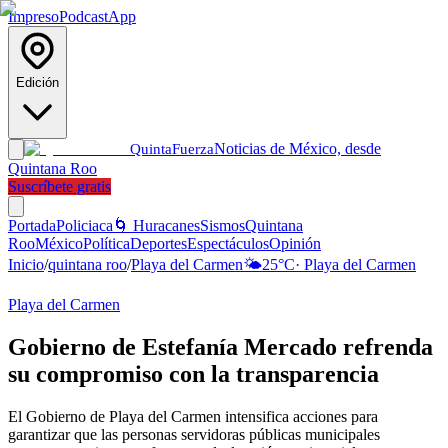
Impreso
Podcast
App
Edición
Noticias de México, desde
Quinta
Fuerza
Quintana Roo
Suscríbete gratis
Portada
Policiaca
🌀 Huracanes
Sismos
Quintana
Roo
México
Política
Deportes
Espectáculos
Opinión
Inicio
/
quintana roo
/
Playa del Carmen
🌤️
25
°C
·
Playa del Carmen
Playa del Carmen
Gobierno de Estefanía Mercado refrenda
su compromiso con la transparencia
El Gobierno de Playa del Carmen intensifica acciones para
garantizar que las personas servidoras públicas municipales