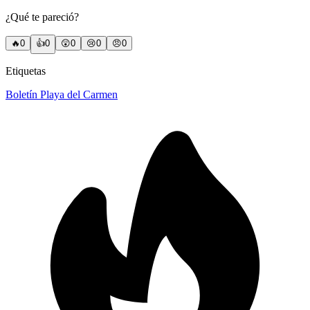
¿Qué te pareció?
🔥
0
👍
0
😲
0
😢
0
😠
0
Etiquetas
Boletín Playa del Carmen