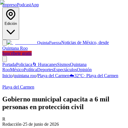
Impreso
Podcast
App
Edición
Noticias de México, desde
Quinta
Fuerza
Quintana Roo
Suscríbete gratis
Portada
Policiaca
🌀 Huracanes
Sismos
Quintana
Roo
México
Política
Deportes
Espectáculos
Opinión
Inicio
/
quintana roo
/
Playa del Carmen
☁️
32
°C
·
Playa del Carmen
Playa del Carmen
Gobierno municipal capacita a 6 mil
personas en protección civil
R
Redacción
·
25 de junio de 2026