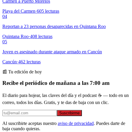
Carmen a Puerto Morelos
Playa del Carmen
·
605
lecturas
04
Reportan a 23 personas desaparecidas en Quintana Roo
Quintana Roo
·
408
lecturas
05
Joven es asesinado durante ataque armado en Cancún
Cancún
·
462
lecturas
📰 Tu edición de hoy
Recibe el periódico de mañana a las 7:00 am
El diario para hojear, las claves del día y el podcast ☕ — todo en un
correo, todos los días. Gratis, y te das de baja con un clic.
Suscribirme
Al suscribirte aceptas nuestro
aviso de privacidad
. Puedes darte de
baja cuando quieras.