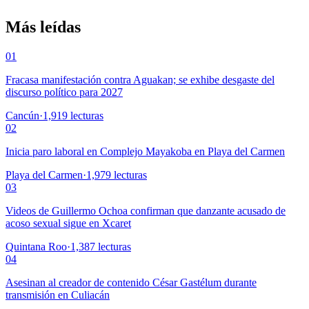
Más leídas
01
Fracasa manifestación contra Aguakan; se exhibe desgaste del
discurso político para 2027
Cancún
·
1,919
lecturas
02
Inicia paro laboral en Complejo Mayakoba en Playa del Carmen
Playa del Carmen
·
1,979
lecturas
03
Videos de Guillermo Ochoa confirman que danzante acusado de
acoso sexual sigue en Xcaret
Quintana Roo
·
1,387
lecturas
04
Asesinan al creador de contenido César Gastélum durante
transmisión en Culiacán