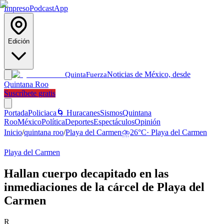
Impreso
Podcast
App
Edición
Noticias de México, desde
Quinta
Fuerza
Quintana Roo
Suscríbete gratis
Portada
Policiaca
🌀 Huracanes
Sismos
Quintana
Roo
México
Política
Deportes
Espectáculos
Opinión
Inicio
/
quintana roo
/
Playa del Carmen
⛈️
26
°C
·
Playa del Carmen
Playa del Carmen
Hallan cuerpo decapitado en las
inmediaciones de la cárcel de Playa del
Carmen
R