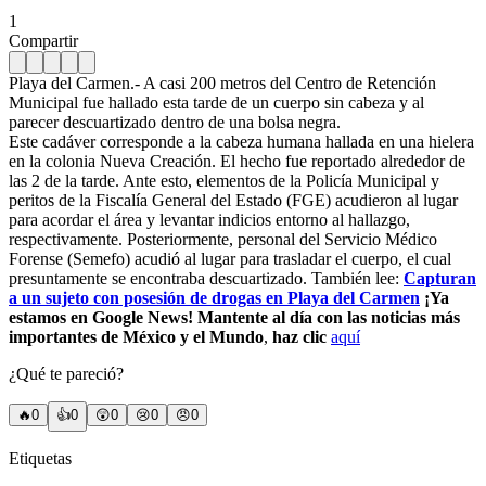
1
Compartir
Playa del Carmen.- A casi 200 metros del Centro de Retención
Municipal fue hallado esta tarde de un cuerpo sin cabeza y al
parecer descuartizado dentro de una bolsa negra.
Este cadáver corresponde a la cabeza humana hallada en una hielera
en la colonia Nueva Creación. El hecho fue reportado alrededor de
las 2 de la tarde. Ante esto, elementos de la Policía Municipal y
peritos de la Fiscalía General del Estado (FGE) acudieron al lugar
para acordar el área y levantar indicios entorno al hallazgo,
respectivamente. Posteriormente, personal del Servicio Médico
Forense (Semefo) acudió al lugar para trasladar el cuerpo, el cual
presuntamente se encontraba descuartizado. También lee:
Capturan
a un sujeto con posesión de drogas en Playa del Carmen
¡Ya
estamos en Google News! Mantente al día con las noticias más
importantes de México y el Mundo
,
haz clic
aquí
¿Qué te pareció?
🔥
0
👍
0
😲
0
😢
0
😠
0
Etiquetas