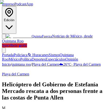
Impreso
Podcast
App
Edición
Noticias de México, desde
Quinta
Fuerza
Quintana Roo
Suscríbete gratis
Portada
Policiaca
🌀 Huracanes
Sismos
Quintana
Roo
México
Política
Deportes
Espectáculos
Opinión
Inicio
/
quintana roo
/
Playa del Carmen
☁️
26
°C
·
Playa del Carmen
Playa del Carmen
Helicóptero del Gobierno de Estefanía
Mercado rescata a dos personas frente a
las costas de Punta Allen
M