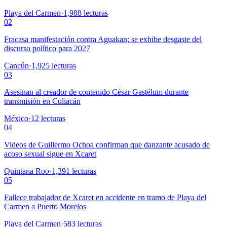
Playa del Carmen
·
1,988
lecturas
02
Fracasa manifestación contra Aguakan; se exhibe desgaste del
discurso político para 2027
Cancún
·
1,925
lecturas
03
Asesinan al creador de contenido César Gastélum durante
transmisión en Culiacán
México
·
12
lecturas
04
Videos de Guillermo Ochoa confirman que danzante acusado de
acoso sexual sigue en Xcaret
Quintana Roo
·
1,391
lecturas
05
Fallece trabajador de Xcaret en accidente en tramo de Playa del
Carmen a Puerto Morelos
Playa del Carmen
·
583
lecturas