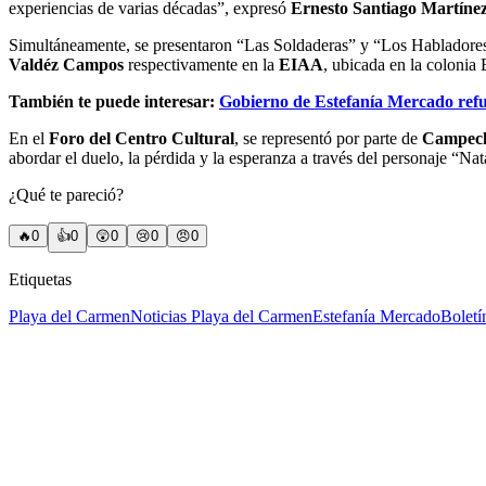
experiencias de varias décadas”, expresó
Ernesto Santiago Martínez
Simultáneamente, se presentaron “Las Soldaderas” y “Los Hablador
Valdéz Campos
respectivamente en la
EIAA
, ubicada en la colonia 
También te puede interesar:
Gobierno de Estefanía Mercado refu
En el
Foro del Centro Cultural
, se representó por parte de
Campec
abordar el duelo, la pérdida y la esperanza a través del personaje “Na
¿Qué te pareció?
🔥
0
👍
0
😲
0
😢
0
😠
0
Etiquetas
Playa del Carmen
Noticias Playa del Carmen
Estefanía Mercado
Boletí