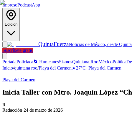
Impreso
Podcast
App
Edición
Quinta
Fuerza
Noticias de México, desde Quint
Suscríbete gratis
Portada
Policiaca
🌀 Huracanes
Sismos
Quintana Roo
México
Política
De
Inicio
/
quintana roo
/
Playa del Carmen
☀️
27
°C
·
Playa del Carmen
Playa del Carmen
Inicia Taller con Mtro. Joaquín López “Ch
R
Redacción
·
24 de marzo de 2026