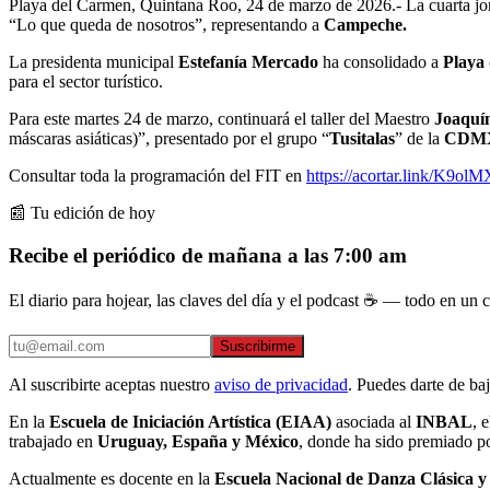
Playa del Carmen, Quintana Roo, 24 de marzo de 2026.- La cuarta jo
“Lo que queda de nosotros”, representando a
Campeche.
La presidenta municipal
Estefanía Mercado
ha consolidado a
Playa
para el sector turístico.
Para este martes 24 de marzo, continuará el taller del Maestro
Joaquí
máscaras asiáticas)”, presentado por el grupo “
Tusitalas
” de la
CDM
Consultar toda la programación del FIT en
https://acortar.link/K9olM
📰 Tu edición de hoy
Recibe el periódico de mañana a las 7:00 am
El diario para hojear, las claves del día y el podcast ☕ — todo en un co
Suscribirme
Al suscribirte aceptas nuestro
aviso de privacidad
. Puedes darte de ba
En la
Escuela de Iniciación Artística (EIAA)
asociada al
INBAL
, 
trabajado en
Uruguay, España y México
, donde ha sido premiado po
Actualmente es docente en la
Escuela Nacional de Danza Clásica