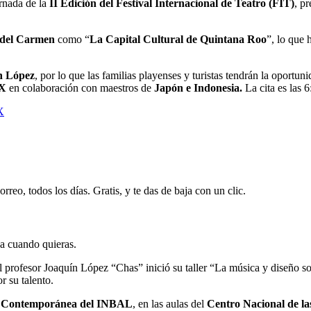
rnada de la
II Edición del Festival Internacional de Teatro (FIT)
, p
 del Carmen
como “
La Capital Cultural de Quintana Roo
”, lo que 
n López
, por lo que las familias playenses y turistas tendrán la oportu
X
en colaboración con maestros de
Japón e Indonesia.
La cita es las 6
X
rreo, todos los días. Gratis, y te das de baja con un clic.
ja cuando quieras.
el profesor Joaquín López “Chas” inició su taller “La música y diseño s
r su talento.
 y Contemporánea del INBAL
, en las aulas del
Centro Nacional de la