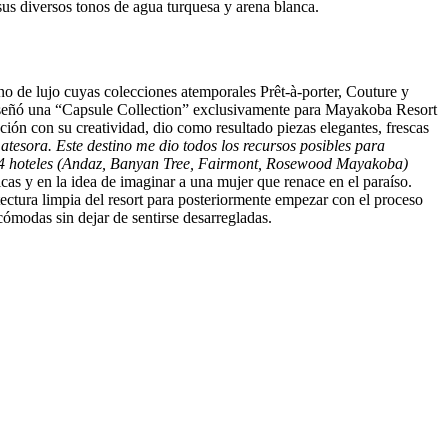
sus diversos tonos de agua turquesa y arena blanca.
o de lujo cuyas colecciones atemporales Prêt-à-porter, Couture y
señó una “Capsule Collection” exclusivamente para Mayakoba Resort
ción con su creatividad, dio como resultado piezas elegantes, frescas
tesora. Este destino me dio todos los recursos posibles para
sus 4 hoteles (Andaz, Banyan Tree, Fairmont, Rosewood Mayakoba)
cas y en la idea de imaginar a una mujer que renace en el paraíso.
ectura limpia del resort para posteriormente empezar con el proceso
cómodas sin dejar de sentirse desarregladas.