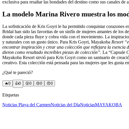
exclusiva para resaltar las bondades del destino como sus canales de 
La modelo Marina Rivero muestra los model
La sofisticación de Kris Goyri le ha permitido conquistar corazones 
Bridal han sido las favoritas de un sinfín de mujeres amantes de los det
donde cada pieza fluye y cobra vida con el movimiento. La inspiracion 
y naturales con un gusto único. Para Kris Goyri, Mayakoba
Resort “e
encontrar inspiración y crear una colección que reflejara la esenci
dieron como resultado increíbles piezas de colección”.
La “Capsule Col
Mayakoba Resort sirvió para Kris Goyri como un santuario de creación,
creativo. Esta colección está pensada para las mujeres que les gusta e
¿Qué te pareció?
🔥
0
👍
0
😲
0
😢
0
😠
0
Etiquetas
Noticias Playa del Carmen
Noticias del Día
Noticias
MAYAKOBA