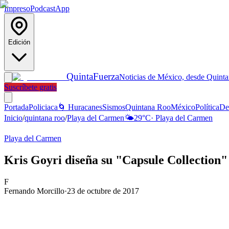
Impreso
Podcast
App
Edición
Quinta
Fuerza
Noticias de México, desde Quint
Suscríbete gratis
Portada
Policiaca
🌀 Huracanes
Sismos
Quintana Roo
México
Política
De
Inicio
/
quintana roo
/
Playa del Carmen
🌤️
29
°C
·
Playa del Carmen
Playa del Carmen
Kris Goyri diseña su "Capsule Collection
F
Fernando Morcillo
·
23 de octubre de 2017