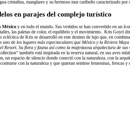
agua cristalina, manglares y su hermoso mar caribeño caracterizado por 
os en parajes del complejo turístico
en
México
y en todo el mundo. Sus vestidos se han convertido en un ícon
alles, las paletas de color, el equilibrio y el movimiento.
Kris Goyri di
ecléctica de Kris se desarrolló en este destino de lujo que, en combina
s uno de los lugares más espectaculares que México y la Riviera Maya a
a del Resort. Su flora y fauna así como la majestuosa arquitectura de 
lection” también está inspirada en la reserva natural, en sus aves místi
 un espacio de silencio donde conectó con la naturaleza, con la arquit
ncontrarse con la naturaleza y que quieran sentirse femeninas, frescas y 