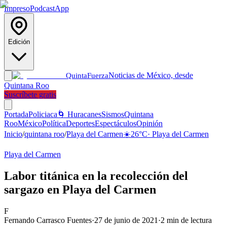
Impreso
Podcast
App
Edición
Noticias de México, desde
Quinta
Fuerza
Quintana Roo
Suscríbete gratis
Portada
Policiaca
🌀 Huracanes
Sismos
Quintana
Roo
México
Política
Deportes
Espectáculos
Opinión
Inicio
/
quintana roo
/
Playa del Carmen
☀️
26
°C
·
Playa del Carmen
Playa del Carmen
Labor titánica en la recolección del
sargazo en Playa del Carmen
F
Fernando Carrasco Fuentes
·
27 de junio de 2021
·
2
min de lectura