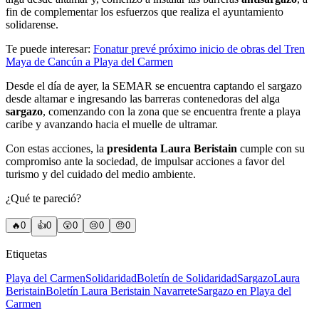
fin de complementar los esfuerzos que realiza el ayuntamiento
solidarense.
Te puede interesar:
Fonatur prevé próximo inicio de obras del Tren
Maya de Cancún a Playa del Carmen
Desde el día de ayer, la SEMAR se encuentra captando el sargazo
desde altamar e ingresando las barreras contenedoras del alga
sargazo
, comenzando con la zona que se encuentra frente a playa
caribe y avanzando hacia el muelle de ultramar.
Con estas acciones, la
presidenta Laura Beristain
cumple con su
compromiso ante la sociedad, de impulsar acciones a favor del
turismo y del cuidado del medio ambiente.
¿Qué te pareció?
🔥
0
👍
0
😲
0
😢
0
😠
0
Etiquetas
Playa del Carmen
Solidaridad
Boletín de Solidaridad
Sargazo
Laura
Beristain
Boletín Laura Beristain Navarrete
Sargazo en Playa del
Carmen