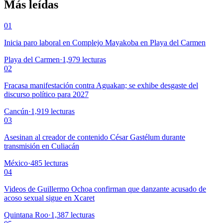
Más leídas
01
Inicia paro laboral en Complejo Mayakoba en Playa del Carmen
Playa del Carmen
·
1,979
lecturas
02
Fracasa manifestación contra Aguakan; se exhibe desgaste del
discurso político para 2027
Cancún
·
1,919
lecturas
03
Asesinan al creador de contenido César Gastélum durante
transmisión en Culiacán
México
·
485
lecturas
04
Videos de Guillermo Ochoa confirman que danzante acusado de
acoso sexual sigue en Xcaret
Quintana Roo
·
1,387
lecturas