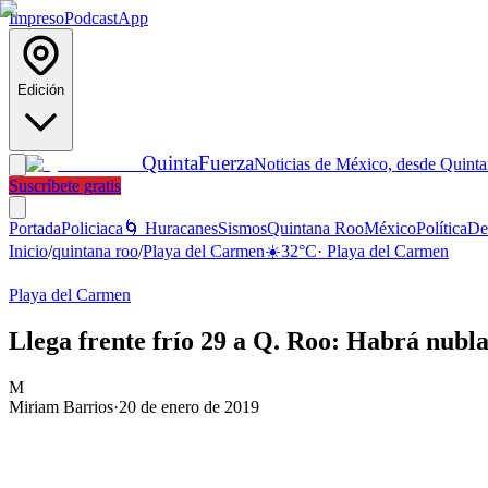
Impreso
Podcast
App
Edición
Quinta
Fuerza
Noticias de México, desde Quint
Suscríbete gratis
Portada
Policiaca
🌀 Huracanes
Sismos
Quintana Roo
México
Política
De
Inicio
/
quintana roo
/
Playa del Carmen
☀️
32
°C
·
Playa del Carmen
Playa del Carmen
Llega frente frío 29 a Q. Roo: Habrá nubla
M
Miriam Barrios
·
20 de enero de 2019