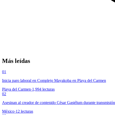
Más leídas
01
Inicia paro laboral en Complejo Mayakoba en Playa del Carmen
Playa del Carmen
·
1,994
lecturas
02
Asesinan al creador de contenido César Gastélum durante transmisió
México
·
12
lecturas