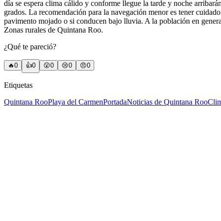
día se espera clima cálido y conforme llegue la tarde y noche arribará
grados. La recomendación para la navegación menor es tener cuidado co
pavimento mojado o si conducen bajo lluvia. A la población en genera
Zonas rurales de Quintana Roo.
¿Qué te pareció?
🔥
0
👍
0
😲
0
😢
0
😠
0
Etiquetas
Quintana Roo
Playa del Carmen
Portada
Noticias de Quintana Roo
Cli