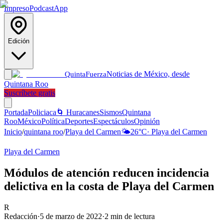
Impreso
Podcast
App
Edición
Noticias de México, desde
Quinta
Fuerza
Quintana Roo
Suscríbete gratis
Portada
Policiaca
🌀 Huracanes
Sismos
Quintana
Roo
México
Política
Deportes
Espectáculos
Opinión
Inicio
/
quintana roo
/
Playa del Carmen
🌤️
26
°C
·
Playa del Carmen
Playa del Carmen
Módulos de atención reducen incidencia
delictiva en la costa de Playa del Carmen
R
Redacción
·
5 de marzo de 2022
·
2
min de lectura