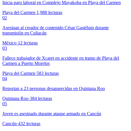
Inicia paro laboral en Complejo Mayakoba en Playa del Carmen
Playa del Carmen
·
1,988
lecturas
02
Asesinan al creador de contenido César Gastélum durante
transmisión en Culiacán
México
·
12
lecturas
03
Fallece trabajador de Xcaret en accidente en tramo de Playa del
Carmen a Puerto Morelos
Playa del Carmen
·
583
lecturas
04
Reportan a 23 personas desaparecidas en Quintana Roo
Quintana Roo
·
384
lecturas
05
Joven es asesinado durante ataque armado en Cancún
Cancún
·
432
lecturas