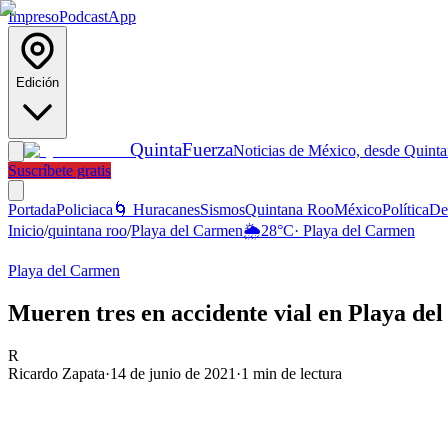
Impreso
Podcast
App
Edición
Quinta
Fuerza
Noticias de México, desde Quint
Suscríbete gratis
Portada
Policiaca
🌀 Huracanes
Sismos
Quintana Roo
México
Política
De
Inicio
/
quintana roo
/
Playa del Carmen
🌦️
28
°C
·
Playa del Carmen
Playa del Carmen
Mueren tres en accidente vial en Playa de
R
Ricardo Zapata
·
14 de junio de 2021
·
1
min de lectura