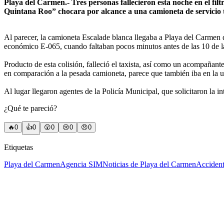
Playa del Carmen.- Tres personas fallecieron esta noche en el filt
Quintana Roo” chocara por alcance a una camioneta de servicio t
Al parecer, la camioneta Escalade blanca llegaba a Playa del Carmen de
económico E-065, cuando faltaban pocos minutos antes de las 10 de l
Producto de esta colisión, falleció el taxista, así como un acompañant
en comparación a la pesada camioneta, parece que también iba en la un
Al lugar llegaron agentes de la Policía Municipal, que solicitaron la i
¿Qué te pareció?
🔥
0
👍
0
😲
0
😢
0
😠
0
Etiquetas
Playa del Carmen
Agencia SIM
Noticias de Playa del Carmen
Accident