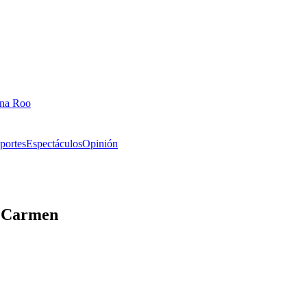
ana Roo
portes
Espectáculos
Opinión
l Carmen