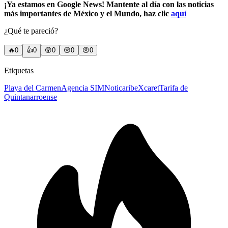
¡Ya estamos en Google News! Mantente al día con las noticias
más importantes de México y el Mundo, haz clic
aquí
¿Qué te pareció?
🔥
0
👍
0
😲
0
😢
0
😠
0
Etiquetas
Playa del Carmen
Agencia SIM
Noticaribe
Xcaret
Tarifa de
Quintanarroense