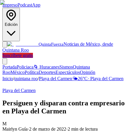
Impreso
Podcast
App
Edición
Noticias de México, desde
Quinta
Fuerza
Quintana Roo
Suscríbete gratis
Portada
Policiaca
🌀 Huracanes
Sismos
Quintana
Roo
México
Política
Deportes
Espectáculos
Opinión
Inicio
/
quintana roo
/
Playa del Carmen
🌤️
26
°C
·
Playa del Carmen
Playa del Carmen
Persiguen y disparan contra empresario
en Playa del Carmen
M
Mairlyn Guía
·
2 de marzo de 2022
·
2
min de lectura