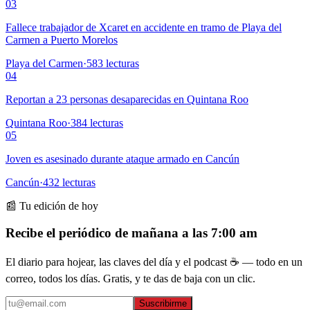
03
Fallece trabajador de Xcaret en accidente en tramo de Playa del
Carmen a Puerto Morelos
Playa del Carmen
·
583
lecturas
04
Reportan a 23 personas desaparecidas en Quintana Roo
Quintana Roo
·
384
lecturas
05
Joven es asesinado durante ataque armado en Cancún
Cancún
·
432
lecturas
📰 Tu edición de hoy
Recibe el periódico de mañana a las 7:00 am
El diario para hojear, las claves del día y el podcast ☕ — todo en un
correo, todos los días. Gratis, y te das de baja con un clic.
Suscribirme