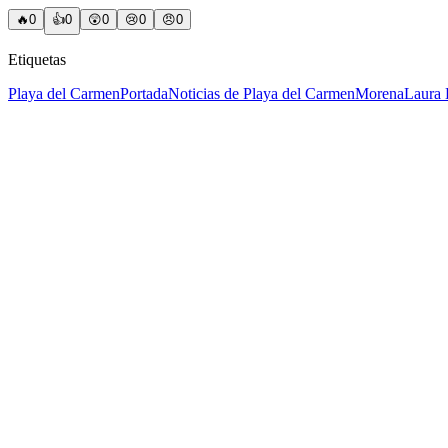
🔥
0
👍
0
😲
0
😢
0
😠
0
Etiquetas
Playa del Carmen
Portada
Noticias de Playa del Carmen
Morena
Laura 