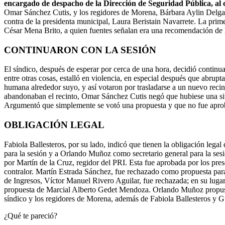
encargado de despacho de la Dirección de Seguridad Pública, al c
Omar Sánchez Cutis, y los regidores de Morena, Bárbara Aylin Delgad
contra de la presidenta municipal, Laura Beristain Navarrete. La prime
César Mena Brito, a quien fuentes señalan era una recomendación de la
CONTINUARON CON LA SESIÓN
El síndico, después de esperar por cerca de una hora, decidió continuar
entre otras cosas, estalló en violencia, en especial después que abrupt
humana alrededor suyo, y así votaron por trasladarse a un nuevo recint
abandonaban el recinto, Omar Sánchez Cutis negó que hubiese una situ
Argumentó que simplemente se votó una propuesta y que no fue aproba
OBLIGACIÓN LEGAL
Fabiola Ballesteros, por su lado, indicó que tienen la obligación leg
para la sesión y a Orlando Muñoz como secretario general para la ses
por Martín de la Cruz, regidor del PRI. Esta fue aprobada por los 
contralor. Martín Estrada Sánchez, fue rechazado como propuesta par
de Ingresos, Víctor Manuel Rivero Aguilar, fue rechazada; en su lugar
propuesta de Marcial Alberto Gedet Mendoza. Orlando Muñoz propuso 
síndico y los regidores de Morena, además de Fabiola Ballesteros y 
¿Qué te pareció?