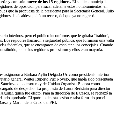
ede y con solo nueve de los 15 regidores.
El síndico municipal,
gidores de oposición para sacar adelante estos nombramientos, en
ués que la propuesta de la presidenta para la Secretaría General, Julio
dores, la alcaldesa pidió un receso, del que ya no regresó.
ario interinos, pero el público inconforme, que le gritaba “traidor”,
uras. Los regidores llamaron a seguridad pública, que formaron una valla
cías federales, que se encargaron de escoltar a los concejales. Cuando
stituido, todos los regidores protestaron y ellos eran mayoría.
dores asignaron a Bárbara Aylin Delgado Uc como presidenta interina
retario general Walter Ruperto Puc Novelo, que había sido presentada
rez Sánchez como tesorero y de Unidan Organista Bonora como
cargado de despacho. La propuesta de Laura Beristain para director
guilar, quien fue electo. Para la dirección de Egresos, se rechazó la
dando aprobado. El quórum de esta sesión estaba formado por el
aeza y Martín de la Cruz, del PRI.