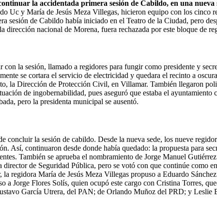
ontinuar la accidentada primera sesión de Cabildo, en una nueva s
o Uc y María de Jesús Meza Villegas, hicieron equipo con los cinco re
ra sesión de Cabildo había iniciado en el Teatro de la Ciudad, pero desp
 dirección nacional de Morena, fuera rechazada por este bloque de regi
 con la sesión, llamado a regidores para fungir como presidente y secret
amente se cortara el servicio de electricidad y quedara el recinto a osc
o, la Dirección de Protección Civil, en Villamar. También llegaron poli
ación de ingobernabilidad, pues aseguró que estaba el ayuntamiento con
da, pero la presidenta municipal se ausentó.
al de concluir la sesión de cabildo. Desde la nueva sede, los nueve regi
ión. Así, continuaron desde donde había quedado: la propuesta para sec
presentes. También se aprueba el nombramiento de Jorge Manuel Gutiér
a director de Seguridad Pública, pero se votó con que continúe como en
, la regidora María de Jesús Meza Villegas propuso a Eduardo Sánchez A
a Jorge Flores Solís, quien ocupó este cargo con Cristina Torres, que
Gustavo García Utrera, del PAN; de Orlando Muñoz del PRD; y Leslie B