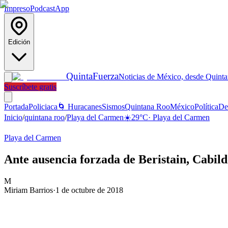
Impreso
Podcast
App
Edición
Quinta
Fuerza
Noticias de México, desde Quint
Suscríbete gratis
Portada
Policiaca
🌀 Huracanes
Sismos
Quintana Roo
México
Política
De
Inicio
/
quintana roo
/
Playa del Carmen
☀️
29
°C
·
Playa del Carmen
Playa del Carmen
Ante ausencia forzada de Beristain, Cabi
M
Miriam Barrios
·
1 de octubre de 2018