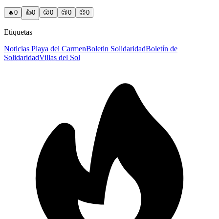
🔥
0
👍
0
😲
0
😢
0
😠
0
Etiquetas
Noticias Playa del Carmen
Boletin Solidaridad
Boletín de
Solidaridad
Villas del Sol