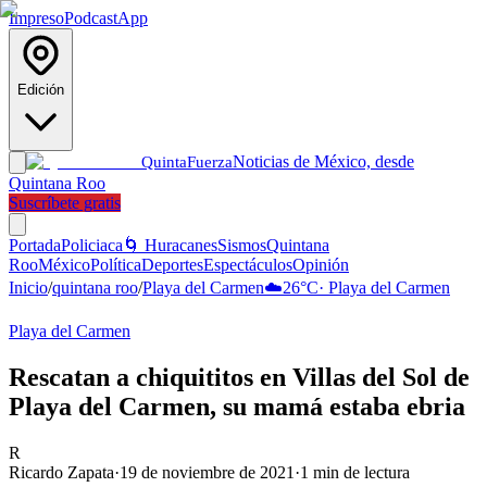
Impreso
Podcast
App
Edición
Noticias de México, desde
Quinta
Fuerza
Quintana Roo
Suscríbete gratis
Portada
Policiaca
🌀 Huracanes
Sismos
Quintana
Roo
México
Política
Deportes
Espectáculos
Opinión
Inicio
/
quintana roo
/
Playa del Carmen
☁️
26
°C
·
Playa del Carmen
Playa del Carmen
Rescatan a chiquititos en Villas del Sol de
Playa del Carmen, su mamá estaba ebria
R
Ricardo Zapata
·
19 de noviembre de 2021
·
1
min de lectura