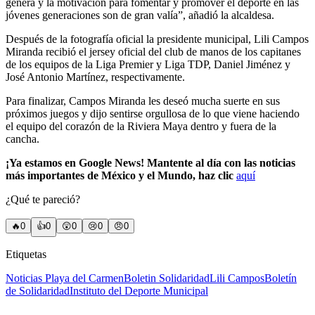
genera y la motivación para fomentar y promover el deporte en las
jóvenes generaciones son de gran valía”, añadió la alcaldesa.
Después de la fotografía oficial la presidente municipal, Lili Campos
Miranda recibió el jersey oficial del club de manos de los capitanes
de los equipos de la Liga Premier y Liga TDP, Daniel Jiménez y
José Antonio Martínez, respectivamente.
Para finalizar, Campos Miranda les deseó mucha suerte en sus
próximos juegos y dijo sentirse orgullosa de lo que viene haciendo
el equipo del corazón de la Riviera Maya dentro y fuera de la
cancha.
¡Ya estamos en Google News! Mantente al día con las noticias
más importantes de México y el Mundo, haz clic
aquí
¿Qué te pareció?
🔥
0
👍
0
😲
0
😢
0
😠
0
Etiquetas
Noticias Playa del Carmen
Boletin Solidaridad
Lili Campos
Boletín
de Solidaridad
Instituto del Deporte Municipal