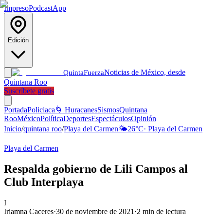
Impreso
Podcast
App
Edición
Noticias de México, desde
Quinta
Fuerza
Quintana Roo
Suscríbete gratis
Portada
Policiaca
🌀 Huracanes
Sismos
Quintana
Roo
México
Política
Deportes
Espectáculos
Opinión
Inicio
/
quintana roo
/
Playa del Carmen
🌤️
26
°C
·
Playa del Carmen
Playa del Carmen
Respalda gobierno de Lili Campos al
Club Interplaya
I
Iriamna Caceres
·
30 de noviembre de 2021
·
2
min de lectura