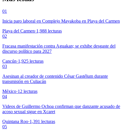
01
Inicia paro laboral en Complejo Mayakoba en Playa del Carmen
Playa del Carmen
·
1,988
lecturas
02
Fracasa manifestación contra Aguakan; se exhibe desgaste del
discurso político para 2027
Cancún
·
1,925
lecturas
03
Asesinan al creador de contenido César Gastélum durante
transmisión en Culiacán
México
·
12
lecturas
04
Videos de Guillermo Ochoa confirman que danzante acusado de
acoso sexual sigue en Xcaret
Quintana Roo
·
1,391
lecturas
05