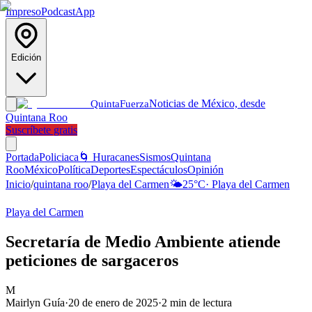
Impreso
Podcast
App
Edición
Noticias de México, desde
Quinta
Fuerza
Quintana Roo
Suscríbete gratis
Portada
Policiaca
🌀 Huracanes
Sismos
Quintana
Roo
México
Política
Deportes
Espectáculos
Opinión
Inicio
/
quintana roo
/
Playa del Carmen
🌤️
25
°C
·
Playa del Carmen
Playa del Carmen
Secretaría de Medio Ambiente atiende
peticiones de sargaceros
M
Mairlyn Guía
·
20 de enero de 2025
·
2
min de lectura