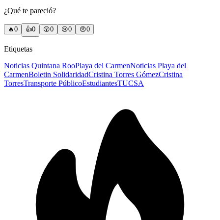
¿Qué te pareció?
🔥
0
👍
0
😲
0
😢
0
😠
0
Etiquetas
Noticias Quintana Roo
Playa del Carmen
Noticias Playa del
Carmen
Boletin Solidaridad
Cristina Torres Gómez
Cristina
Torres
Transporte Público
Estudiantes
TUCSA