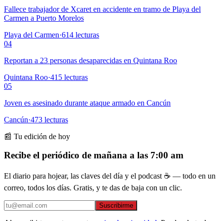
Fallece trabajador de Xcaret en accidente en tramo de Playa del
Carmen a Puerto Morelos
Playa del Carmen
·
614
lecturas
04
Reportan a 23 personas desaparecidas en Quintana Roo
Quintana Roo
·
415
lecturas
05
Joven es asesinado durante ataque armado en Cancún
Cancún
·
473
lecturas
📰 Tu edición de hoy
Recibe el periódico de mañana a las 7:00 am
El diario para hojear, las claves del día y el podcast ☕ — todo en un
correo, todos los días. Gratis, y te das de baja con un clic.
Suscribirme