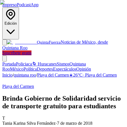
Impreso
Podcast
App
Edición
Noticias de México, desde
Quinta
Fuerza
Quintana Roo
Suscríbete gratis
Portada
Policiaca
🌀 Huracanes
Sismos
Quintana
Roo
México
Política
Deportes
Espectáculos
Opinión
Inicio
/
quintana roo
/
Playa del Carmen
☀️
26
°C
·
Playa del Carmen
Playa del Carmen
Brinda Gobierno de Solidaridad servicio
de transporte gratuito para estudiantes
T
Tania Karina Silva Fernández
·
7 de marzo de 2018