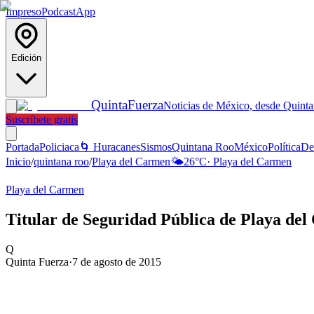
Impreso
Podcast
App
Edición
Quinta
Fuerza
Noticias de México, desde Quint
Suscríbete gratis
Portada
Policiaca
🌀 Huracanes
Sismos
Quintana Roo
México
Política
De
Inicio
/
quintana roo
/
Playa del Carmen
🌤️
26
°C
·
Playa del Carmen
Playa del Carmen
Titular de Seguridad Pública de Playa de
Q
Quinta Fuerza
·
7 de agosto de 2015