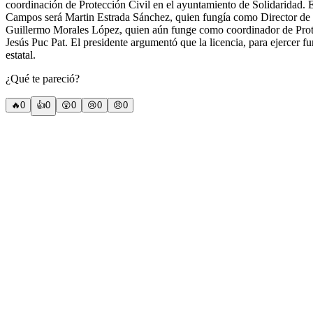
coordinación de Protección Civil en el ayuntamiento de Solidaridad.
Campos será Martin Estrada Sánchez, quien fungía como Director de l
Guillermo Morales López, quien aún funge como coordinador de Protecc
Jesús Puc Pat. El presidente argumentó que la licencia, para ejercer f
estatal.
¿Qué te pareció?
🔥
0
👍
0
😲
0
😢
0
😠
0