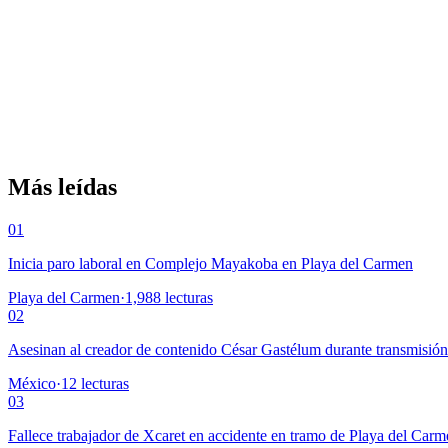
Más leídas
01
Inicia paro laboral en Complejo Mayakoba en Playa del Carmen
Playa del Carmen
·
1,988
lecturas
02
Asesinan al creador de contenido César Gastélum durante transmisió
México
·
12
lecturas
03
Fallece trabajador de Xcaret en accidente en tramo de Playa del Car