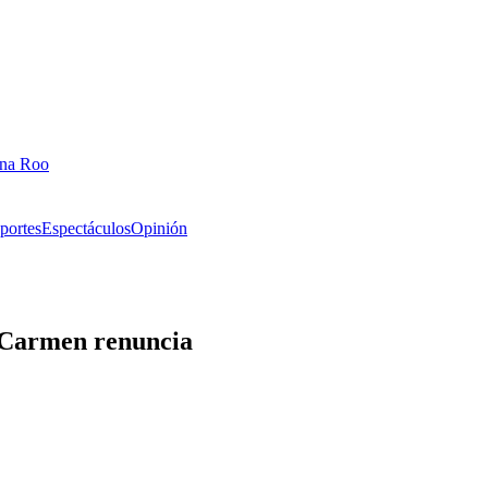
ana Roo
portes
Espectáculos
Opinión
l Carmen renuncia