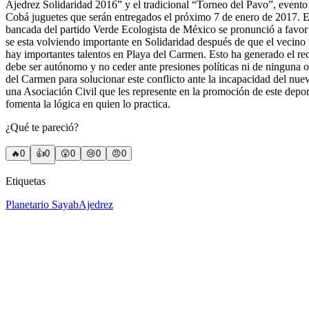
Ajedrez Solidaridad 2016” y el tradicional “Torneo del Pavo”, event
Cobá juguetes que serán entregados el próximo 7 de enero de 2017. El
bancada del partido Verde Ecologista de México se pronunció a favor 
se esta volviendo importante en Solidaridad después de que el vecino
hay importantes talentos en Playa del Carmen. Esto ha generado el r
debe ser autónomo y no ceder ante presiones políticas ni de ningu
del Carmen para solucionar este conflicto ante la incapacidad del nu
una Asociación Civil que les represente en la promoción de este deport
fomenta la lógica en quien lo practica.
¿Qué te pareció?
🔥
0
👍
0
😲
0
😢
0
😠
0
Etiquetas
Planetario Sayab
Ajedrez