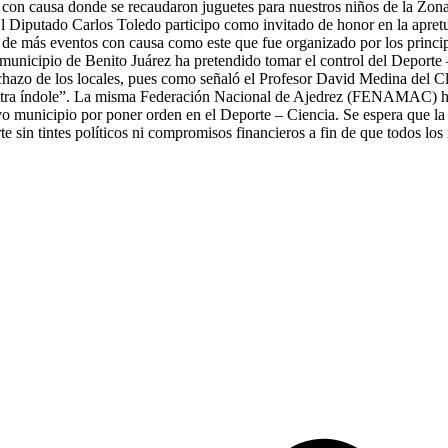
o con causa donde se recaudaron juguetes para nuestros niños de la Zo
 Diputado Carlos Toledo participo como invitado de honor en la apretur
de más eventos con causa como este que fue organizado por los principal
 municipio de Benito Juárez ha pretendido tomar el control del Deporte 
echazo de los locales, pues como señaló el Profesor David Medina del C
na otra índole”. La misma Federación Nacional de Ajedrez (FENAMAC) 
evo municipio por poner orden en el Deporte – Ciencia. Se espera que l
e sin tintes políticos ni compromisos financieros a fin de que todos lo