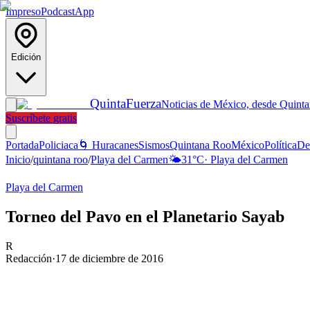
Impreso
Podcast
App
Edición
Quinta
Fuerza
Noticias de México, desde Quint
Suscríbete gratis
Portada
Policiaca
🌀 Huracanes
Sismos
Quintana Roo
México
Política
De
Inicio
/
quintana roo
/
Playa del Carmen
🌤️
31
°C
·
Playa del Carmen
Playa del Carmen
Torneo del Pavo en el Planetario Sayab
R
Redacción
·
17 de diciembre de 2016