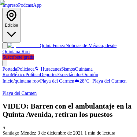
Impreso
Podcast
App
Edición
Noticias de México, desde
Quinta
Fuerza
Quintana Roo
Suscríbete gratis
Portada
Policiaca
🌀 Huracanes
Sismos
Quintana
Roo
México
Política
Deportes
Espectáculos
Opinión
Inicio
/
quintana roo
/
Playa del Carmen
☁️
28
°C
·
Playa del Carmen
Playa del Carmen
VIDEO: Barren con el ambulantaje en la
Quinta Avenida, retiran los puestos
S
Santiago Méndez
·
3 de diciembre de 2021
·
1
min de lectura