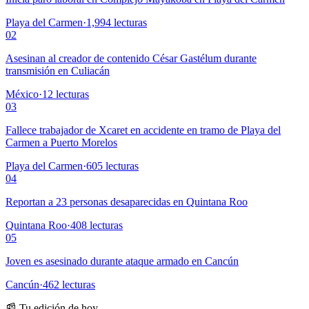
Playa del Carmen
·
1,994
lecturas
02
Asesinan al creador de contenido César Gastélum durante
transmisión en Culiacán
México
·
12
lecturas
03
Fallece trabajador de Xcaret en accidente en tramo de Playa del
Carmen a Puerto Morelos
Playa del Carmen
·
605
lecturas
04
Reportan a 23 personas desaparecidas en Quintana Roo
Quintana Roo
·
408
lecturas
05
Joven es asesinado durante ataque armado en Cancún
Cancún
·
462
lecturas
📰 Tu edición de hoy