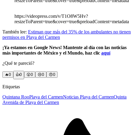
resizeToParent=true&cover=true&preloadContent=metadata
https://videopress.com/v/T1O8W5Hv?
resizeToParent=true&cover=true&preloadContent=metadata
También lee:
Estiman que más del 35% de los ambulantes no tienen
permisos en Playa del Carmen
¡Ya estamos en Google News! Mantente al día con las noticias
más importantes de México y el Mundo, haz clic
aquí
¿Qué te pareció?
🔥
0
👍
0
😲
0
😢
0
😠
0
Etiquetas
Quintana Roo
Playa del Carmen
Noticias Playa del Carmen
Quinta
Avenida de Playa del Carmen