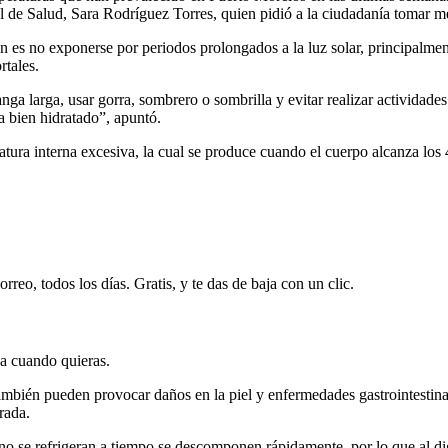
ral de Salud, Sara Rodríguez Torres, quien pidió a la ciudadanía tomar m
 es no exponerse por periodos prolongados a la luz solar, principalment
rtales.
ga larga, usar gorra, sombrero o sombrilla y evitar realizar actividades
 bien hidratado”, apuntó.
tura interna excesiva, la cual se produce cuando el cuerpo alcanza los 
rreo, todos los días. Gratis, y te das de baja con un clic.
ja cuando quieras.
s también pueden provocar daños en la piel y enfermedades gastrointesti
rada.
o se refrigeran a tiempo se descomponen rápidamente, por lo que al dig