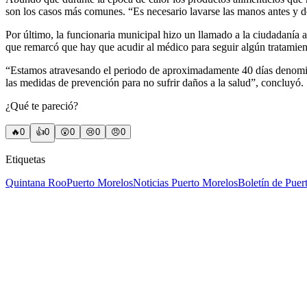
son los casos más comunes. “Es necesario lavarse las manos antes y d
Por último, la funcionaria municipal hizo un llamado a la ciudadanía 
que remarcó que hay que acudir al médico para seguir algún tratamien
“Estamos atravesando el periodo de aproximadamente 40 días denominad
las medidas de prevención para no sufrir daños a la salud”, concluyó.
¿Qué te pareció?
🔥
0
👍
0
😲
0
😢
0
😠
0
Etiquetas
Quintana Roo
Puerto Morelos
Noticias Puerto Morelos
Boletín de Puer