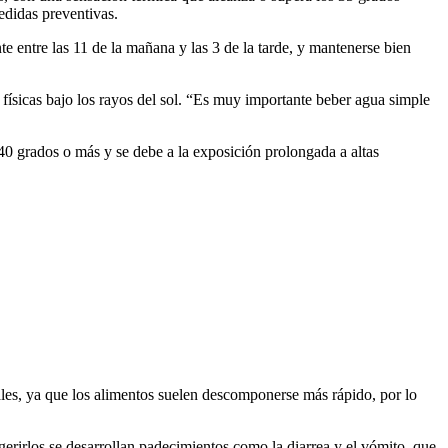
edidas preventivas.
e entre las 11 de la mañana y las 3 de la tarde, y mantenerse bien
 físicas bajo los rayos del sol. “Es muy importante beber agua simple
40 grados o más y se debe a la exposición prolongada a altas
nales, ya que los alimentos suelen descomponerse más rápido, por lo
erirlos se desarrollan padecimientos como la diarrea y el vómito, que