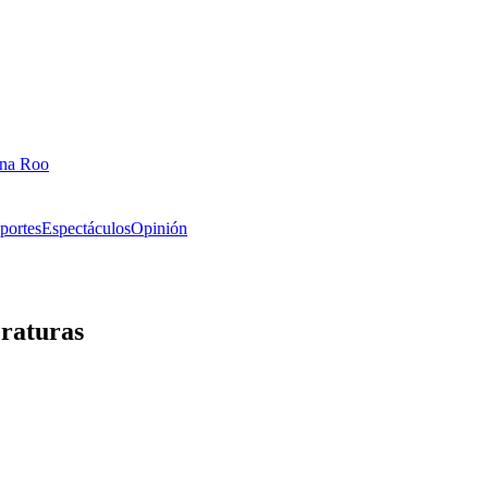
ana Roo
portes
Espectáculos
Opinión
eraturas